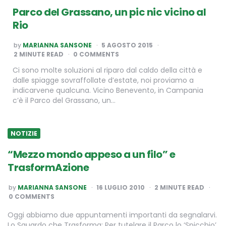
Parco del Grassano, un pic nic vicino al
Rio
POSTED
by
MARIANNA SANSONE
5 AGOSTO 2015
BY
2
MINUTE READ
0 COMMENTS
Ci sono molte soluzioni al riparo dal caldo della città e
dalle spiagge sovraffollate d’estate, noi proviamo a
indicarvene qualcuna. Vicino Benevento, in Campania
c’è il Parco del Grassano, un…
NOTIZIE
“Mezzo mondo appeso a un filo” e
TrasformAzione
POSTED
by
MARIANNA SANSONE
16 LUGLIO 2010
2
MINUTE READ
BY
0 COMMENTS
Oggi abbiamo due appuntamenti importanti da segnalarvi.
Lo Sguardo che Trasforma: Per tutelare il Parco lo ‘Spicchio’