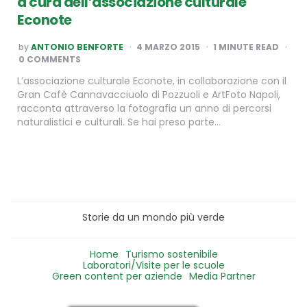
a cura dell’associazione culturale
Econote
POSTED
by
ANTONIO BENFORTE
4 MARZO 2015
1
MINUTE READ
BY
0 COMMENTS
L’associazione culturale Econote, in collaborazione con il
Gran Cafè Cannavacciuolo di Pozzuoli e ArtFoto Napoli,
racconta attraverso la fotografia un anno di percorsi
naturalistici e culturali. Se hai preso parte…
Storie da un mondo più verde
Home
Turismo sostenibile
Laboratori/Visite per le scuole
Green content per aziende
Media Partner