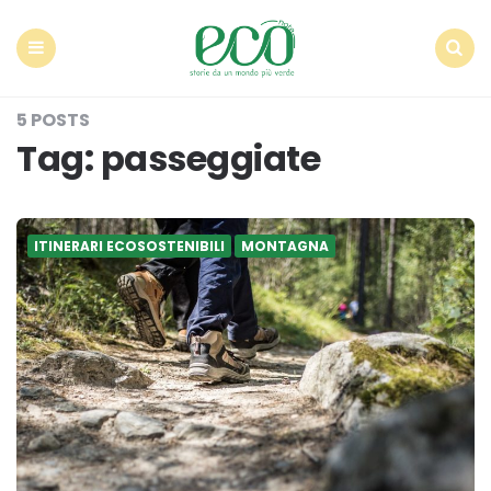
Econote
Menu
Search
5 POSTS
Tag:
passeggiate
ITINERARI ECOSOSTENIBILI
MONTAGNA