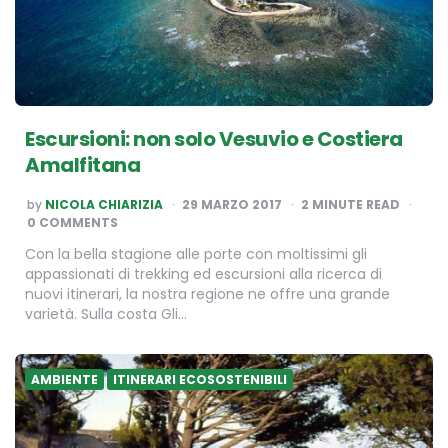
Escursioni: non solo Vesuvio e Costiera
Amalfitana
POSTED
by
NICOLA CHIARIZIA
29 MARZO 2017
2
MINUTE READ
BY
0 COMMENTS
Con la bella stagione alle porte con moltissimi gli
appassionati di trekking ed escursioni alla ricerca di
nuovi itinerari, la nostra regione ne offre una grande
varietà. Sulla costa Gli…
AMBIENTE
ITINERARI ECOSOSTENIBILI