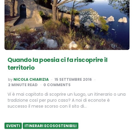
Quando la poesia ci fa riscoprire il
territorio
POSTED
by
NICOLA CHIARIZIA
15 SETTEMBRE 2016
BY
2
MINUTE READ
0 COMMENTS
Vi è mai capitato di scoprire un luogo, un itinerario o una
tradizione così per puro caso? A noi di econote è
successo il mese scorso con il sito di…
EVENTI
ITINERARI ECOSOSTENIBILI