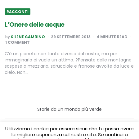
RACCONTI
L’Onere delle acque
POSTED
by
SILENE GAMBINO
29 SETTEMBRE 2013
4
MINUTE READ
BY
1 COMMENT
C’è un pianeta non tanto diverso dal nostro, ma per
immaginarlo ci vuole un attimo. ?Pensate delle montagne
sospese a mezz’aria, sdrucciole e franose avvolte da luce e
cielo. Non…
Storie da un mondo più verde
Home
Turismo sostenibile
Utilizziamo i cookie per essere sicuri che tu possa avere
Laboratori/Visite per le scuole
la migliore esperienza sul nostro sito. Se continui a
Green content per aziende
Media Partner