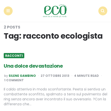
Econote
Menu
Search
2 POSTS
Tag:
racconto ecologista
RACCONTI
Una dolce devastazione
POSTED
by
SILENE GAMBINO
27 OTTOBRE 2013
4
MINUTE READ
BY
1 COMMENT
Il caldo atterriva in modo sconfortante. Peeta si sentiva un
combattente sconfitto, spalmato a terra sul pavimento del
ring senza ancora aver incontrato il suo avversario. ?Con la
differenza che…