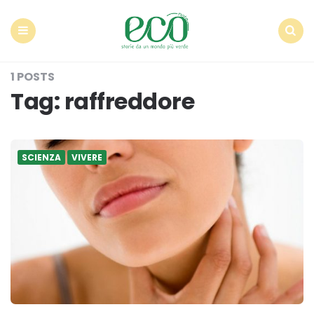
Econote
Menu
Search
1 POSTS
Tag:
raffreddore
SCIENZA
VIVERE