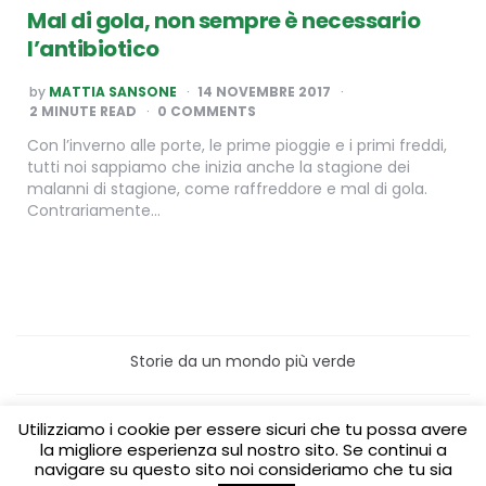
Mal di gola, non sempre è necessario
l’antibiotico
POSTED
by
MATTIA SANSONE
14 NOVEMBRE 2017
BY
2
MINUTE READ
0 COMMENTS
Con l’inverno alle porte, le prime pioggie e i primi freddi,
tutti noi sappiamo che inizia anche la stagione dei
malanni di stagione, come raffreddore e mal di gola.
Contrariamente…
Storie da un mondo più verde
Home
Turismo sostenibile
Utilizziamo i cookie per essere sicuri che tu possa avere
Laboratori/Visite per le scuole
la migliore esperienza sul nostro sito. Se continui a
Green content per aziende
Media Partner
navigare su questo sito noi consideriamo che tu sia