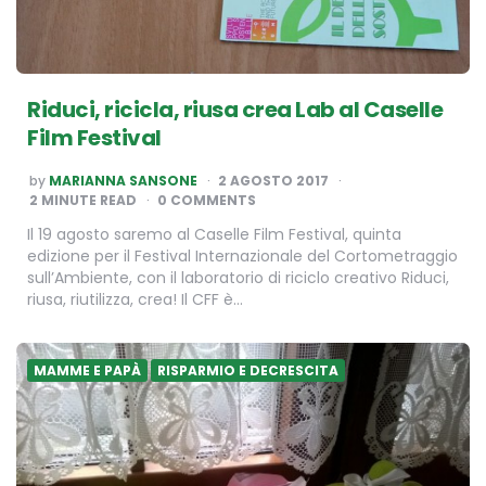
Riduci, ricicla, riusa crea Lab al Caselle
Film Festival
POSTED
by
MARIANNA SANSONE
2 AGOSTO 2017
BY
2
MINUTE READ
0 COMMENTS
Il 19 agosto saremo al Caselle Film Festival, quinta
edizione per il Festival Internazionale del Cortometraggio
sull’Ambiente, con il laboratorio di riciclo creativo Riduci,
riusa, riutilizza, crea! Il CFF è…
MAMME E PAPÀ
RISPARMIO E DECRESCITA