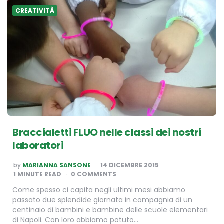
CREATIVITÀ
Braccialetti FLUO nelle classi dei nostri
laboratori
POSTED
by
MARIANNA SANSONE
14 DICEMBRE 2015
BY
1
MINUTE READ
0 COMMENTS
Come spesso ci capita negli ultimi mesi abbiamo
passato due splendide giornata in compagnia di un
centinaio di bambini e bambine delle scuole elementari
di Napoli. Con loro abbiamo potuto…