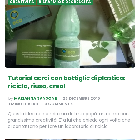
CREATIVITÀ
RISPARMIO E DECRESCITA
Tutorial aerei con bottiglie di plastica:
ricicla, riusa, crea!
POSTED
by
MARIANNA SANSONE
28 DICEMBRE 2015
BY
1
MINUTE READ
0 COMMENTS
Questa idea non è mia ma del mio papà, un uomo con
grandissima creatività. E’ a lui che chiedo ogni volta che
ci contattano per fare un laboratorio di riciclo…