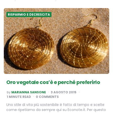
RISPARMIO E DECRESCITA
Oro vegetale cos’è e perché preferirlo
POSTED
by
MARIANNA SANSONE
3 AGOSTO 2015
BY
1
MINUTE READ
0 COMMENTS
Uno stile di vita più sostenibile è fatto di tempo e scelte
come ripetiamo da sempre qui su Econote.it. Per questo