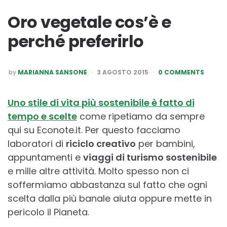
Oro vegetale cos’è e
perché preferirlo
POSTED
by
MARIANNA SANSONE
3 AGOSTO 2015
0 COMMENTS
BY
Uno stile di vita più sostenibile è fatto di
tempo e scelte
come ripetiamo da sempre
qui su Econote.it. Per questo facciamo
laboratori di
riciclo creativo
per bambini,
appuntamenti e
viaggi di turismo sostenibile
e mille altre attività. Molto spesso non ci
soffermiamo abbastanza sul fatto che ogni
scelta dalla più banale aiuta oppure mette in
pericolo il Pianeta.