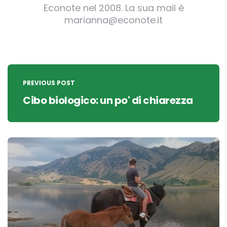
Econote nel 2008. La sua mail è
marianna@econote.it
Post
navigation
PREVIOUS POST
Cibo biologico: un po' di chiarezza