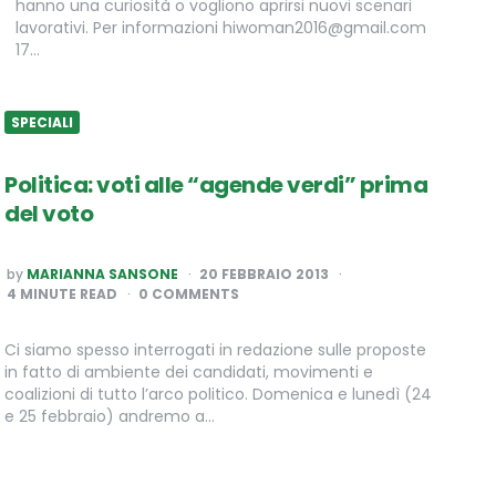
hanno una curiosità o vogliono aprirsi nuovi scenari
lavorativi. Per informazioni hiwoman2016@gmail.com
17…
SPECIALI
Politica: voti alle “agende verdi” prima
del voto
POSTED
by
MARIANNA SANSONE
20 FEBBRAIO 2013
BY
4
MINUTE READ
0 COMMENTS
Ci siamo spesso interrogati in redazione sulle proposte
in fatto di ambiente dei candidati, movimenti e
coalizioni di tutto l’arco politico. Domenica e lunedì (24
e 25 febbraio) andremo a…