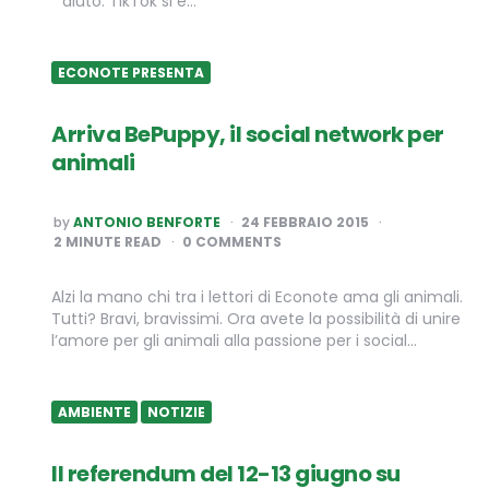
aiuto. TikTok si è…
ECONOTE PRESENTA
Arriva BePuppy, il social network per
animali
POSTED
by
ANTONIO BENFORTE
24 FEBBRAIO 2015
BY
2
MINUTE READ
0 COMMENTS
Alzi la mano chi tra i lettori di Econote ama gli animali.
Tutti? Bravi, bravissimi. Ora avete la possibilità di unire
l’amore per gli animali alla passione per i social…
AMBIENTE
NOTIZIE
Il referendum del 12-13 giugno su