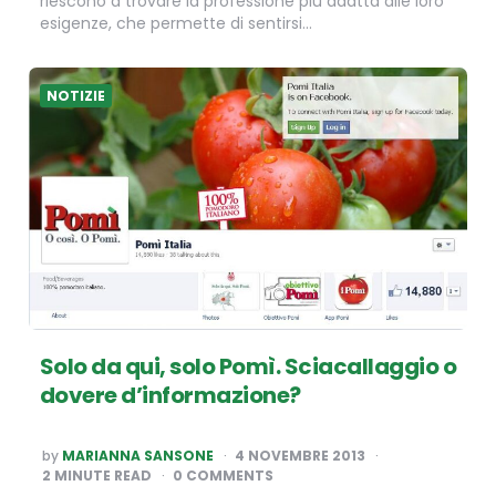
riescono a trovare la professione più adatta alle loro
esigenze, che permette di sentirsi…
NOTIZIE
Solo da qui, solo Pomì. Sciacallaggio o
dovere d’informazione?
POSTED
by
MARIANNA SANSONE
4 NOVEMBRE 2013
BY
2
MINUTE READ
0 COMMENTS