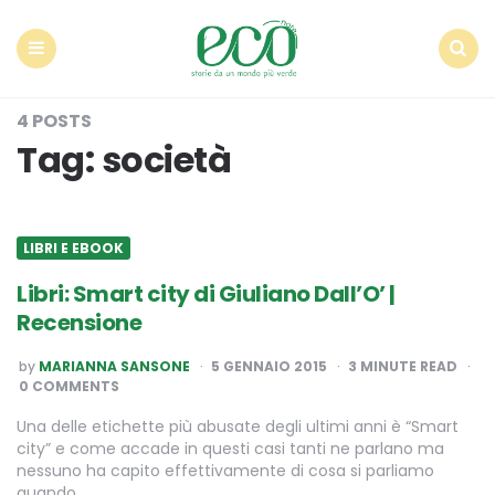
Econote
Menu
Search
4 POSTS
Tag:
società
LIBRI E EBOOK
Libri: Smart city di Giuliano Dall’O’ |
Recensione
POSTED
by
MARIANNA SANSONE
5 GENNAIO 2015
3
MINUTE READ
BY
0 COMMENTS
Una delle etichette più abusate degli ultimi anni è “Smart
city” e come accade in questi casi tanti ne parlano ma
nessuno ha capito effettivamente di cosa si parliamo
quando…