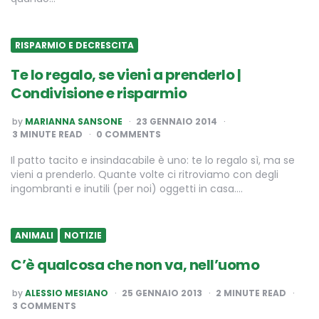
RISPARMIO E DECRESCITA
Te lo regalo, se vieni a prenderlo |
Condivisione e risparmio
POSTED
by
MARIANNA SANSONE
23 GENNAIO 2014
BY
3
MINUTE READ
0 COMMENTS
Il patto tacito e insindacabile è uno: te lo regalo sì, ma se
vieni a prenderlo. Quante volte ci ritroviamo con degli
ingombranti e inutili (per noi) oggetti in casa….
ANIMALI
NOTIZIE
C’è qualcosa che non va, nell’uomo
POSTED
by
ALESSIO MESIANO
25 GENNAIO 2013
2
MINUTE READ
BY
3 COMMENTS