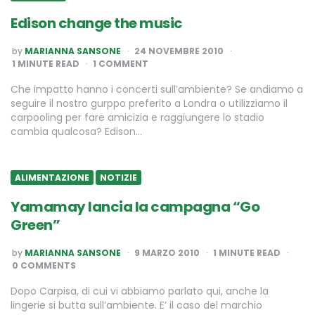
Edison change the music
POSTED
by
MARIANNA SANSONE
24 NOVEMBRE 2010
BY
1
MINUTE READ
1 COMMENT
Che impatto hanno i concerti sull’ambiente? Se andiamo a
seguire il nostro gurppo preferito a Londra o utilizziamo il
carpooling per fare amicizia e raggiungere lo stadio
cambia qualcosa? Edison…
ALIMENTAZIONE
NOTIZIE
Yamamay lancia la campagna “Go
Green”
POSTED
by
MARIANNA SANSONE
9 MARZO 2010
1
MINUTE READ
BY
0 COMMENTS
Dopo Carpisa, di cui vi abbiamo parlato qui, anche la
lingerie si butta sull’ambiente. E’ il caso del marchio