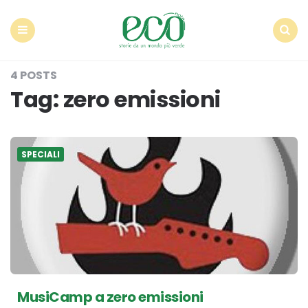
Econote
Menu
Search
4 POSTS
Tag:
zero emissioni
SPECIALI
MusiCamp a zero emissioni