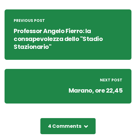
Post
navigation
PREVIOUS POST
Professor Angelo Fierro: la
consapevolezza dello "Stadio
Stazionario"
NEXT POST
Marano, ore 22,45
4 Comments