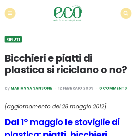
Econote
Menu
Search
RIFIUTI
Bicchieri e piatti di
plastica si riciclano o no?
POSTED
by
MARIANNA SANSONE
12 FEBBRAIO 2009
0 COMMENTS
BY
[aggiornamento del 28 maggio 2012]
Dal
1° maggio
le
stoviglie
di
plastica
: piatti, bicchieri,