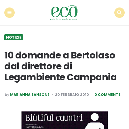
Econote
Menu
Search
NOTIZIE
10 domande a Bertolaso
dal direttore di
Legambiente Campania
POSTED
by
MARIANNA SANSONE
20 FEBBRAIO 2010
0 COMMENTS
BY