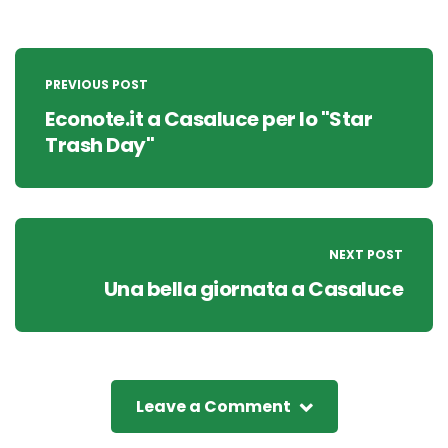
Post
navigation
PREVIOUS POST
Econote.it a Casaluce per lo "Star
Trash Day"
NEXT POST
Una bella giornata a Casaluce
Leave a Comment