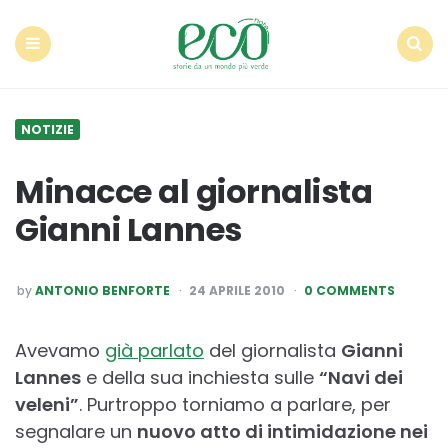
Econote
Menu
Search
NOTIZIE
Minacce al giornalista
Gianni Lannes
POSTED
by
ANTONIO BENFORTE
24 APRILE 2010
0 COMMENTS
BY
Avevamo
già parlato
del giornalista
Gianni
Lannes
e della sua inchiesta sulle
“Navi dei
veleni”
. Purtroppo torniamo a parlare, per
segnalare un
nuovo atto di intimidazione nei