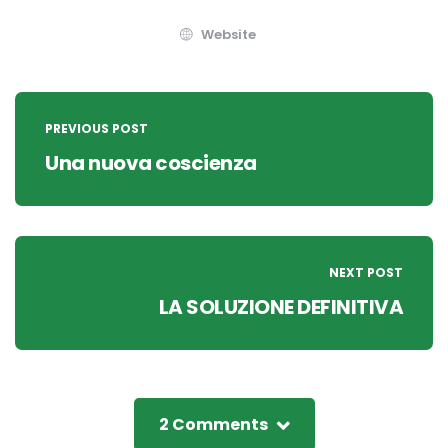
Website
Post
navigation
PREVIOUS POST
Una nuova coscienza
NEXT POST
LA SOLUZIONE DEFINITIVA
2 Comments