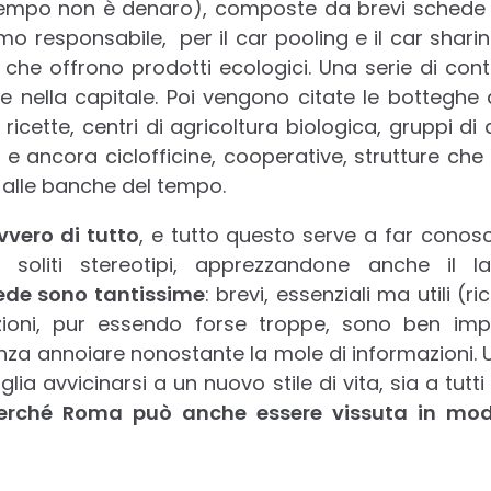
 tempo non è denaro), composte da brevi schede s
ismo responsabile, per il car pooling e il car shari
 che offrono prodotti ecologici. Una serie di contr
e nella capitale. Poi vengono citate le botteghe
, ricette, centri di agricoltura biologica, gruppi d
ali, e ancora ciclofficine, cooperative, strutture ch
re alle banche del tempo.
vvero di tutto
, e tutto questo serve a far cono
ai soliti stereotipi, apprezzandone anche il
ede sono tantissime
: brevi, essenziali ma utili (ri
ezioni, pur essendo forse troppe, sono ben im
 senza annoiare nonostante la mole di informazioni.
a avvicinarsi a un nuovo stile di vita, sia a tutti i
erché Roma può anche essere vissuta in mod