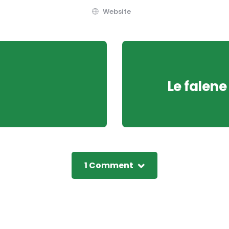
Website
Le falene
1 Comment