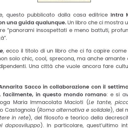
e, questo pubblicato dalla casa editrice
Intra
on una guida qualunque.
Un libro che ci mostra u
ire “panorami insospettati e meno battuti, profumi 
à”.
e
, ecco il titolo di un libro che ci fa capire com
; non solo chic, cool, sprecona, ma anche amant
ndipendenti. Una città che vuole ancora fare cultur
 Annarita Sacco in collaborazione con il settim
i, facilmente, in questo mondo romano
: e si a
ologa Maria Immacolata Macioti (
Le tante, picc
to Castagnola (
Roma alternativa e solidale
), del
ere in rete
), del filosofo e teorico della decres
el doposviluppo
). In particolare, quest’ultimo in