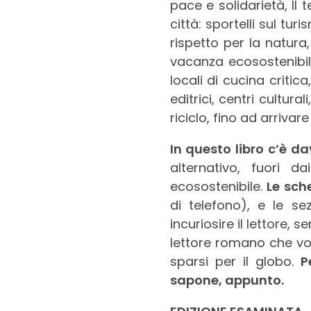
pace e solidarietà, Il
città: sportelli sul tur
rispetto per la natura,
vacanza ecosostenibil
locali di cucina critica
editrici, centri cultur
riciclo, fino ad arriva
In questo libro c’è da
alternativo, fuori d
ecosostenibile.
Le sch
di telefono), e le s
incuriosire il lettore,
lettore romano che vogli
sparsi per il globo.
P
sapone, appunto.