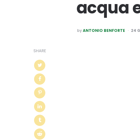
acqua 
POSTED
by
ANTONIO BENFORTE
24 
BY
SHARE