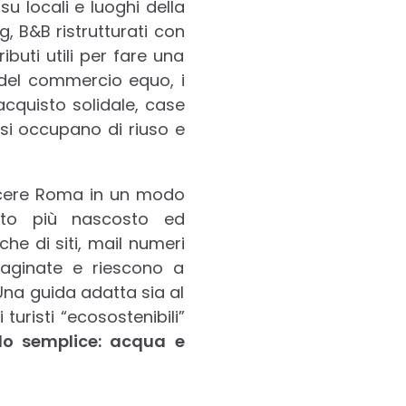
u locali e luoghi della
ng, B&B ristrutturati con
ibuti utili per fare una
 del commercio equo, i
i acquisto solidale, case
e si occupano di riuso e
scere Roma in un modo
 lato più nascosto ed
cche di siti, mail numeri
paginate e riescono a
 Una guida adatta sia al
 turisti “ecosostenibili”
o semplice: acqua e