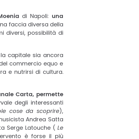
 Moenia
di Napoli:
una
na faccia diversa della
diversi, possibilità di
e la capitale sia ancora
e del commercio equo e
a e nutrirsi di cultura.
anale Carta, permette
vvale degli interessanti
ole cose da scoprire
),
 musicista Andrea Satta
cita Serge Latouche (
Le
tervento è forse il più