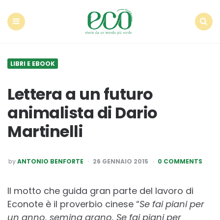
Econote
Menu
Search
LIBRI E EBOOK
Lettera a un futuro
animalista di Dario
Martinelli
POSTED
by
ANTONIO BENFORTE
26 GENNAIO 2015
0 COMMENTS
BY
Il motto che guida gran parte del lavoro di
Econote è il proverbio cinese “
Se fai piani per
un anno, semina grano. Se fai piani per