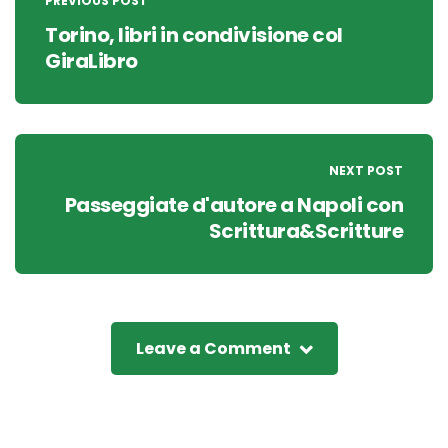
navigation
PREVIOUS POST
Torino, libri in condivisione col
GiraLibro
NEXT POST
Passeggiate d'autore a Napoli con
Scrittura&Scritture
Leave a Comment