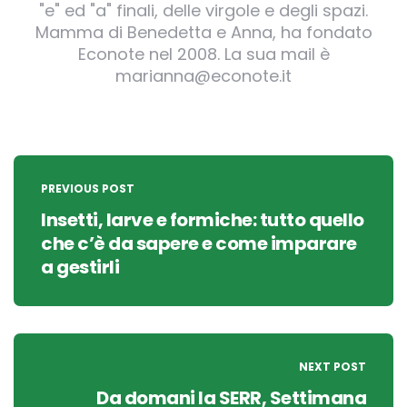
"e" ed "a" finali, delle virgole e degli spazi.
Mamma di Benedetta e Anna, ha fondato
Econote nel 2008. La sua mail è
marianna@econote.it
Post
navigation
PREVIOUS POST
Insetti, larve e formiche: tutto quello
che c’è da sapere e come imparare
a gestirli
NEXT POST
Da domani la SERR, Settimana