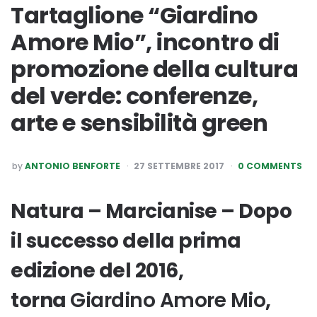
Tartaglione “Giardino
Amore Mio”, incontro di
promozione della cultura
del verde: conferenze,
arte e sensibilità green
POSTED
by
ANTONIO BENFORTE
27 SETTEMBRE 2017
0 COMMENTS
BY
Natura – Marcianise – Dopo
il successo della prima
edizione del 2016,
torna
Giardino Amore Mio
,