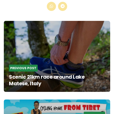
Post
navigation
PREVIOUS POST
Scenic 21km race around Lake
Matese, Italy