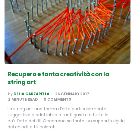
Recupero e tanta creatività con la
string art
POSTED
by
DELIA GARZARELLA
26 GENNAIO 2017
BY
2
MINUTE READ
0 COMMENTS
La string art: una forma d’arte particolarmente
suggestiva e adattabile a tanti gusti e a tutte le
età, l’arte dei fili. Occorrono soltanto: un supporto rigido,
dei chiodi, e fili colorati…