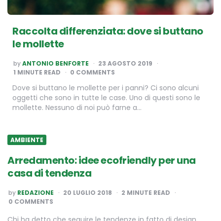
Raccolta differenziata: dove si buttano
le mollette
POSTED
by
ANTONIO BENFORTE
23 AGOSTO 2019
BY
1
MINUTE READ
0 COMMENTS
Dove si buttano le mollette per i panni? Ci sono alcuni
oggetti che sono in tutte le case. Uno di questi sono le
mollette. Nessuno di noi può farne a…
AMBIENTE
Arredamento: idee ecofriendly per una
casa di tendenza
POSTED
by
REDAZIONE
20 LUGLIO 2018
2
MINUTE READ
BY
0 COMMENTS
Chi ha detto che seguire le tendenze in fatto di design