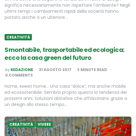
significa necessariamente non rispettare l’ambiente? Negli
ultimi tempi i cambiamenti rapidi della società hanno
portato anche a un ulteriore…
CREATIVITÀ
Smontabile, trasportabile ed ecologica:
ecco la casa green del futuro
POSTED
by
REDAZIONE
31 AGOSTO 2017
2
MINUTE READ
BY
0 COMMENTS
Home, sweet home… Una casa “dolce”, ma anche mobile
ed ecosostenibile. Sembra proprio questa la tendenza dei
prossimi anni. Soluzioni abitative che affascinano grazie a
un design allo stesso tempo…
CREATIVITÀ
VIVERE