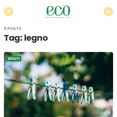
Econote
Menu
Search
5 POSTS
Tag:
legno
RIFIUTI