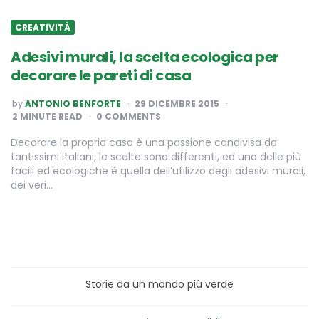
CREATIVITÀ
Adesivi murali, la scelta ecologica per
decorare le pareti di casa
POSTED
by
ANTONIO BENFORTE
29 DICEMBRE 2015
BY
2
MINUTE READ
0 COMMENTS
Decorare la propria casa è una passione condivisa da
tantissimi italiani, le scelte sono differenti, ed una delle più
facili ed ecologiche è quella dell’utilizzo degli adesivi murali,
dei veri…
Storie da un mondo più verde