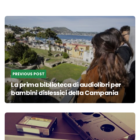
Post
navigation
PREVIOUS POST
La prima biblioteca di audiolibri per
bambini dislessici della Campania