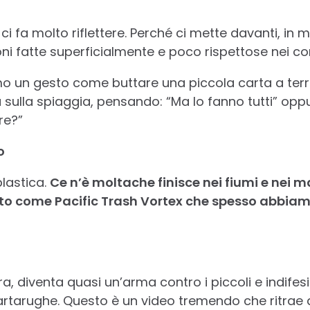
i fa molto riflettere. Perché ci mette davanti, in m
ioni fatte superficialmente e poco rispettose nei co
 un gesto come buttare una piccola carta a terra
 sulla spiaggia, pensando: “Ma lo fanno tutti” op
re?”
o
lastica.
Ce n’è moltache finisce nei fiumi e nei ma
to come Pacific Trash Vortex che spesso abbiam
ura, diventa quasi un’arma contro i piccoli e indifes
tarughe. Questo è un video tremendo che ritrae al