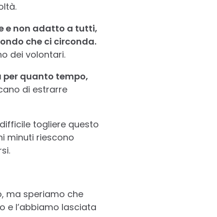
ltà.
te e non adatto a tutti,
mondo che ci circonda.
o dei volontari.
sà per quanto tempo,
cano di estrarre
ifficile togliere questo
i minuti riescono
si.
do, ma speriamo che
io e l’abbiamo lasciata