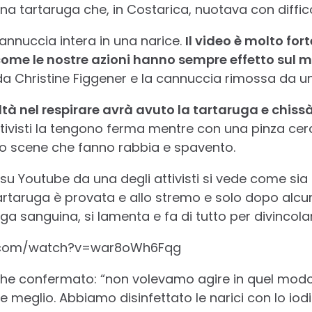
na tartaruga che, in Costarica, nuotava con diffico
annuccia intera in una narice.
Il video è molto for
 come le nostre azioni hanno sempre effetto sul 
 da Christine Figgener e la cannuccia rimossa da un
ltà nel respirare avrà avuto la tartaruga e chis
ttivisti la tengono ferma mentre con una pinza cer
no scene che fanno rabbia e spavento.
su Youtube da una degli attivisti si vede come sia d
artaruga è provata e allo stremo e solo dopo alcun
uga sanguina, si lamenta e fa di tutto per divincolar
e.com/watch?v=war8oWh6Fqg
nche confermato: “non volevamo agire in quel mo
 meglio. Abbiamo disinfettato le narici con lo iod