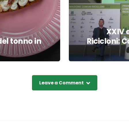
XXIV 
del tonno in
Ricicloni: 
Leave a Comment