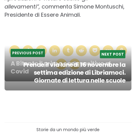
allevamenti”,
commenta Simone Montuschi,
Presidente di Essere Animali.
PREVIOUS POST
NEXT POST
A Bitonto il primo cane positivo al
Prende il via lunedì 16 novembre la
Covid
settima edizione di Libriamoci.
Post
Giornate di lettura nelle scuole
navigation
Storie da un mondo più verde