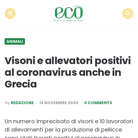
Econote
Menu
Search
ANIMALI
Visoni e allevatori positivi
al coronavirus anche in
Grecia
POSTED
by
REDAZIONE
13 NOVEMBRE 2020
0 COMMENTS
BY
Un numero imprecisato di visoni e 10 lavoratori
di allevamenti per la produzione di pellicce
sono stati trovati positivi al coronavirus in