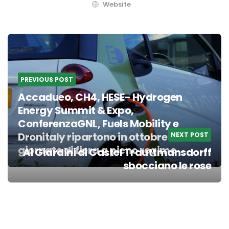
Website
Post
navigation
PREVIOUS POST
Accadueo, CH4, HESE- Hydrogen
Energy Summit & Expo,
ConferenzaGNL, Fuels Mobility e
Dronitaly ripartono in ottobre con tre
NEXT POST
giornate di fiera a pieno regime
Ai Giardini di Castel Trauttmansdorff
sbocciano le rose