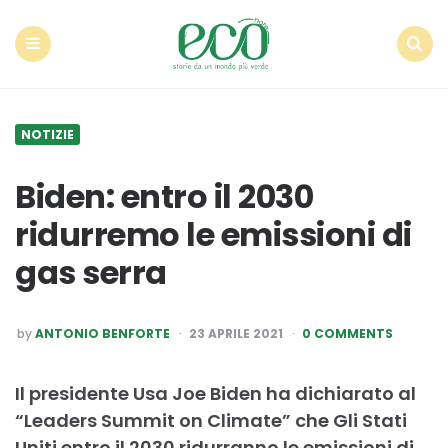
Econote
Menu
Search
NOTIZIE
Biden: entro il 2030
ridurremo le emissioni di
gas serra
POSTED
by
ANTONIO BENFORTE
23 APRILE 2021
0 COMMENTS
BY
Il presidente Usa Joe Biden ha dichiarato al
“Leaders Summit on Climate” che Gli Stati
Uniti entro il 2030 ridurranno le emissioni di