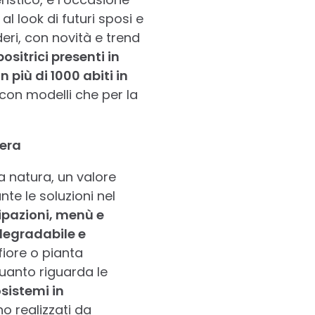
l look di futuri sposi e
eri, con novità e trend
ositrici presenti in
on più di 1000 abiti in
 con modelli che per la
iera
a natura, un valore
te le soluzioni nel
ipazioni, menù e
odegradabile e
fiore o pianta
quanto riguarda le
osistemi in
no realizzati da