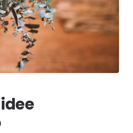
 idee
o