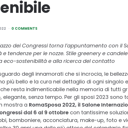
enibile
022
0 COMMENTS
alazzo dei Congressi torna l’appuntamento con il S
 e tendenze per le nozze. Stile greenery e candele 
la eco-sostenibilità e alla ricerca del contatto
guardo degli innamorati che si incrocia, le bellezz
rno più bello e la cura nel dettaglio di ogni singolo
che resta indimenticabile nella memoria di tutti gr
 elegante, senza tempo. Per gli sposi 2023 sono ta
in mostra a
RomaSposa 2022, il Salone Internazio
ongressi dal 6 al 9 ottobre
con tantissime soluzioni
bi, bomboniere, acconciatura, make-up, foto e via
ltre 30 anni una delle più attese del calendario fie