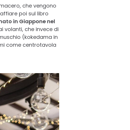
al macero, che vengono
ffiare poi sul libro
 nato in Giappone nel
 volanti, che invece di
di muschio (kokedama in
simi come centrotavola