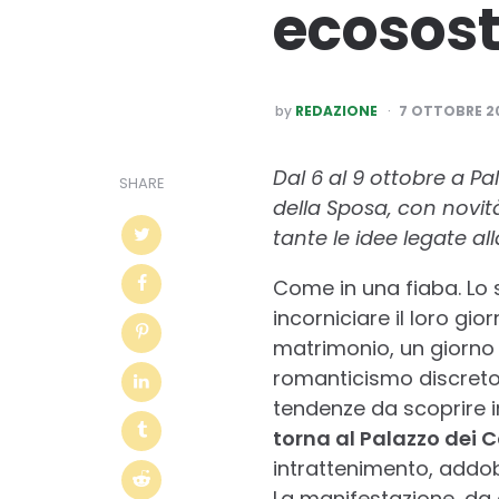
ecosost
POSTED
by
REDAZIONE
7 OTTOBRE 2
BY
Dal 6 al 9 ottobre a P
SHARE
della Sposa, con novità
tante le idee legate al
Come in una fiaba. Lo s
incorniciare il loro gio
matrimonio, un giorno 
romanticismo discreto,
tendenze da scoprire 
torna al Palazzo dei C
intrattenimento, addob
La manifestazione, da o