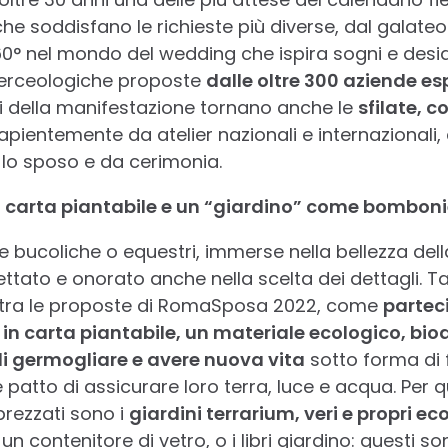
he soddisfano le richieste più diverse, dal galateo a
360° nel mondo del wedding che ispira sogni e desid
 merceologiche proposte
dalle oltre 300 aziende esp
rni della manifestazione tornano anche le
sfilate, c
 sapientemente da atelier nazionali e internazionali,
r lo sposo e da cerimonia.
 di carta piantabile e un “giardino” come bombon
 bucoliche o equestri, immerse nella bellezza dell
ttato e onorato anche nella scelta dei dettagli. Tan
e tra le proposte di RomaSposa 2022, come
partec
 in carta piantabile, un materiale ecologico, bi
di germogliare e avere nuova vita
sotto forma di 
patto di assicurare loro terra, luce e acqua. Per 
rezzati sono i
giardini terrarium, veri e propri ec
un contenitore di vetro, o i libri giardino: questi so