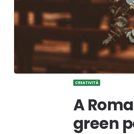
CREATIVITÀ
A Romas
green p