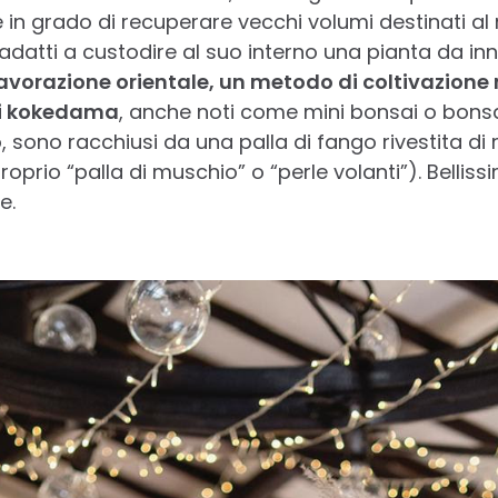
e in grado di recuperare vecchi volumi destinati 
 adatti a custodire al suo interno una pianta da inna
avorazione orientale, un metodo di coltivazione
 i kokedama
, anche noti come mini bonsai o bonsai
so, sono racchiusi da una palla di fango rivestita 
oprio “palla di muschio” o “perle volanti”). Bellis
e.