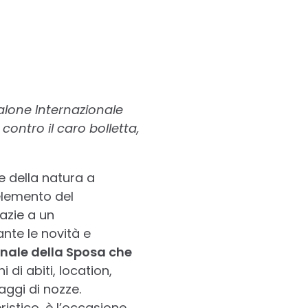
alone Internazionale
contro il caro bolletta,
e della natura a
 elemento del
azie a un
nte le novità e
nale della Sposa che
 di abiti, location,
ggi di nozze.
ristico, è l’occasione