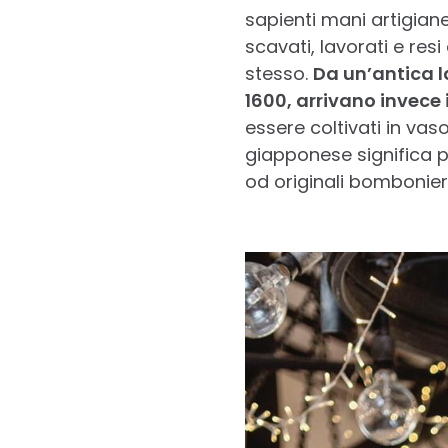
sapienti mani artigian
scavati, lavorati e resi
stesso.
Da un’antica l
1600, arrivano invece
essere coltivati in va
giapponese significa pr
od originali bombonier