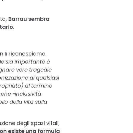
eta,
Barrau sembra
tario.
 li riconosciamo.
le sia importante è
ignare vere tragedie
izzazione di qualsiasi
opriato) al termine
 che «inclusività
ollo della vita sulla
ione degli spazi vitali,
on esiste una formula