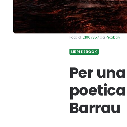
Foto di
21967857
da
Pixabay
LIBRI E EBOOK
Per una 
poetica 
Barrau