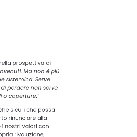
nella prospettiva di
benvenuti. Ma non è più
e sistemica. Serve
i di perdere non serve
i o coperture.
“
che sicuri che possa
rto rinunciare alla
i nostri valori con
opria rivoluzione,