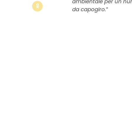
ambientale per un num
da capogiro.
“