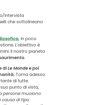
o/intervista
uelli che sottolineano
ilosofica
, in poco
stione. L’obiettivo è
mini. Il nostro pianeta
’esaurimento
.
e di
Le Monde
e poi
manità.
Torna adesso
ante di tutte.
 suo punto di vista,
la persone muoiono
 causa di tipo