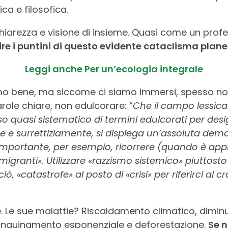
ica e filosofica.
chiarezza e visione di insieme. Quasi come un prof
ire i puntini di questo evidente cataclisma plane
Leggi anche Per un’ecologia integrale
amo bene, ma siccome ci siamo immersi, spesso non
role chiare, non edulcorare: “
Che il campo lessica
uso quasi sistematico di termini edulcorati per des
 e surrettiziamente, si dispiega un’assoluta demon
importante, per esempio, ricorrere (quando è appr
 «migranti». Utilizzare «razzismo sistemico» piuttosto
ciò, «catastrofe» al posto di «crisi» per riferirci al cr
e. Le sue malattie? Riscaldamento climatico, diminuz
à, inquinamento esponenziale e deforestazione.
Se n