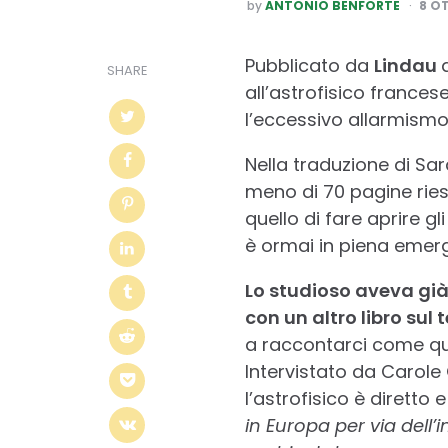
POSTED
by
ANTONIO BENFORTE
8 O
BY
Pubblicato da
Lindau
SHARE
all’astrofisico frances
l’eccessivo allarmismo 
Nella traduzione di Sa
meno di 70 pagine riesce
quello di fare aprire g
è ormai in piena emer
Lo studioso aveva già
con un altro libro sul
a raccontarci come que
Intervistato da Carole 
l’astrofisico è diretto 
in Europa per via dell