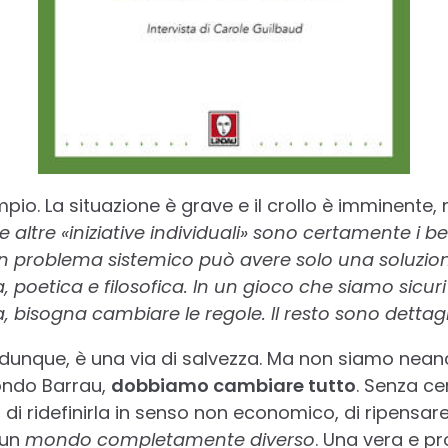
io. La situazione è grave e il crollo è imminente, 
 e altre «iniziative individuali» sono certamente i 
Un problema sistemico può avere solo una soluzion
a, poetica e filosofica. In un gioco che siamo sicur
bisogna cambiare le regole. Il resto sono dettagl
dunque, è una via di salvezza. Ma non siamo nean
condo Barrau,
dobbiamo cambiare tutto
. Senza ce
i ridefinirla in senso non economico, di ripensare 
 un
mondo completamente diverso
. Una vera e pr