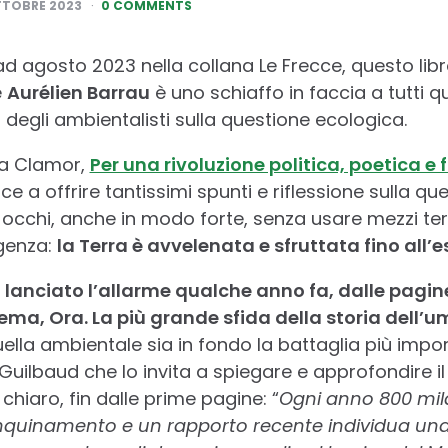
TTOBRE 2023
0 COMMENTS
ad agosto 2023 nella collana Le Frecce, questo libr
e
Aurélien Barrau
è uno schiaffo in faccia a tutti q
degli ambientalisti sulla questione ecologica.
ra Clamor,
Per una rivoluzione politica, poetica e f
 a offrire tantissimi spunti e riflessione sulla que
li occhi, anche in modo forte, senza usare mezzi ter
genza:
la Terra è avvelenata e sfruttata fino all
 lanciato l’allarme qualche anno fa, dalle pagin
 tema, Ora. La più grande sfida della storia dell’u
lla ambientale sia in fondo la battaglia più import
Guilbaud che lo invita a spiegare e approfondire il
e chiaro, fin dalle prime pagine: “
Ogni anno 800 mi
’inquinamento e un rapporto recente individua una