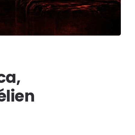
ca,
élien