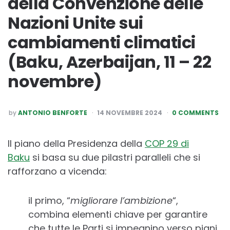
della Convenzione delle
Nazioni Unite sui
cambiamenti climatici
(Baku, Azerbaijan, 11 – 22
novembre)
POSTED
by
ANTONIO BENFORTE
14 NOVEMBRE 2024
0 COMMENTS
BY
Il piano della Presidenza della
COP 29 di
Baku
si basa su due pilastri paralleli che si
rafforzano a vicenda:
il primo, “
migliorare l’ambizione
“,
combina elementi chiave per garantire
che tutte le Parti si impegnino verso piani