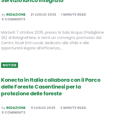
Servizio Idrico Integrato
POSTED
by
REDAZIONE
21 LUGLIO 2025
1
MINUTE READ
BY
0 COMMENTS
Martedì 7 ottobre 2025, presso la Sala Acqua (Padiglione
26) di BolognaFiere, si terrà un convegno promosso dal
Centro Studi Enti Locali, dedicato alle sfide e alle
opportunità legate all’efficienza,…
NOTIZIE
Konecta in Italia collabora con il Parco
delle Foreste Casentinesi per la
protezione delle foreste
POSTED
by
REDAZIONE
11 LUGLIO 2025
2
MINUTE READ
BY
0 COMMENTS