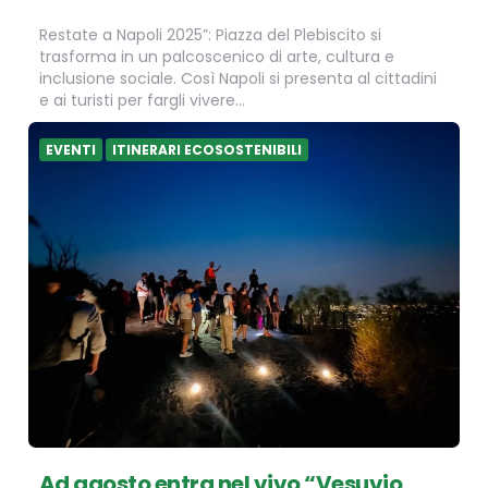
Restate a Napoli 2025”: Piazza del Plebiscito si
trasforma in un palcoscenico di arte, cultura e
inclusione sociale. Così Napoli si presenta al cittadini
e ai turisti per fargli vivere…
EVENTI
ITINERARI ECOSOSTENIBILI
Ad agosto entra nel vivo “Vesuvio