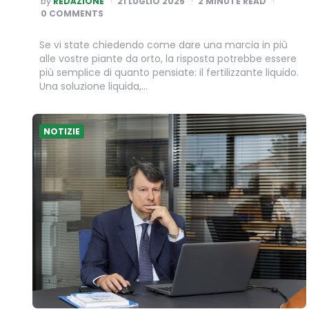
by
REDAZIONE
21 LUGLIO 2025
2
MINUTE READ
BY
0 COMMENTS
Se vi state chiedendo come dare una marcia in più
alle vostre piante da orto, la risposta potrebbe essere
più semplice di quanto pensiate: il fertilizzante liquido.
Una soluzione liquida,…
NOTIZIE