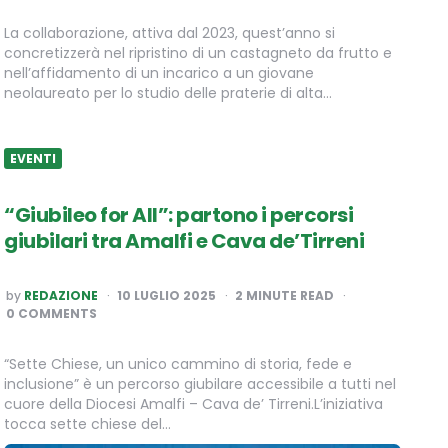
La collaborazione, attiva dal 2023, quest’anno si
concretizzerà nel ripristino di un castagneto da frutto e
nell’affidamento di un incarico a un giovane
neolaureato per lo studio delle praterie di alta…
EVENTI
“Giubileo for All”: partono i percorsi
giubilari tra Amalfi e Cava de’Tirreni
POSTED
by
REDAZIONE
10 LUGLIO 2025
2
MINUTE READ
BY
0 COMMENTS
“Sette Chiese, un unico cammino di storia, fede e
inclusione” è un percorso giubilare accessibile a tutti nel
cuore della Diocesi Amalfi – Cava de’ Tirreni.L’iniziativa
tocca sette chiese del…