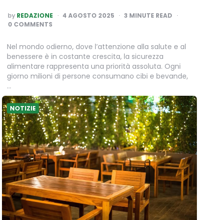
POSTED
by
REDAZIONE
4 AGOSTO 2025
3
MINUTE READ
BY
0 COMMENTS
Nel mondo odierno, dove l’attenzione alla salute e al
benessere è in costante crescita, la sicurezza
alimentare rappresenta una priorità assoluta. Ogni
giorno milioni di persone consumano cibi e bevande,
…
NOTIZIE