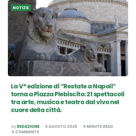
passate…
NOTIZIE
La V° edizione di “Restate a Napoli”
torna a Piazza Plebiscito: 21 spettacoli
tra arte, musica e teatro dal vivo nel
cuore della città.
POSTED
by
REDAZIONE
5 AGOSTO 2025
4
MINUTE READ
BY
0 COMMENTS