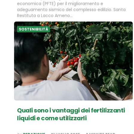
economica (PFTE) per il miglioramento e
adeguamento sismico del complesso edilizio. Santa
Restituta a Lacco Ameno…
SOSTENIBILITÀ
Quali sono i vantaggi dei fertilizzanti
liquidi e come utilizzarli
POSTED