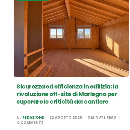
Sicurezza ed efficienza in edilizia: la
rivoluzione off-site di Marlegno per
superare le criticità del cantiere
POSTED
by
REDAZIONE
22 AGOSTO 2025
3
MINUTE READ
BY
0 COMMENTS