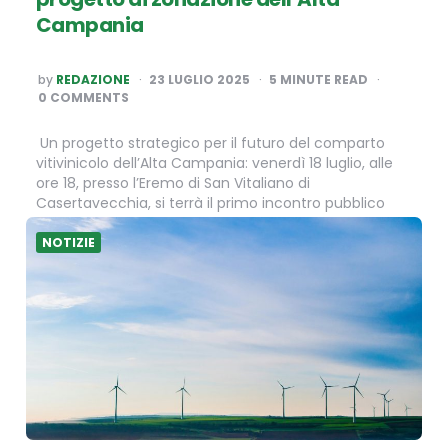
Campania
POSTED
by
REDAZIONE
23 LUGLIO 2025
5
MINUTE READ
BY
0 COMMENTS
Un progetto strategico per il futuro del comparto
vitivinicolo dell’Alta Campania: venerdì 18 luglio, alle
ore 18, presso l’Eremo di San Vitaliano di
Casertavecchia, si terrà il primo incontro pubblico
dedicato all’importante progetto…
NOTIZIE