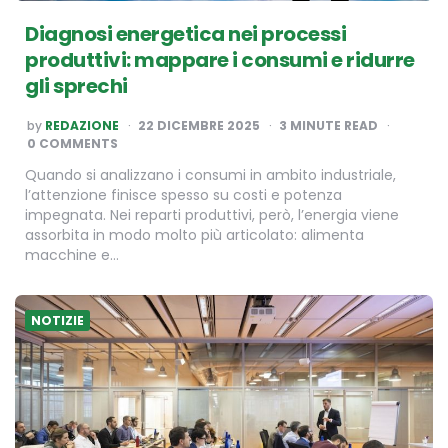
Diagnosi energetica nei processi
produttivi: mappare i consumi e ridurre
gli sprechi
POSTED
by
REDAZIONE
22 DICEMBRE 2025
3
MINUTE READ
BY
0 COMMENTS
Quando si analizzano i consumi in ambito industriale,
l’attenzione finisce spesso su costi e potenza
impegnata. Nei reparti produttivi, però, l’energia viene
assorbita in modo molto più articolato: alimenta
macchine e…
NOTIZIE