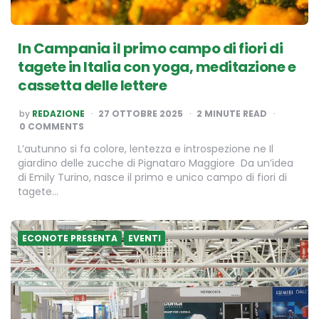
In Campania il primo campo di fiori di
tagete in Italia con yoga, meditazione e
cassetta delle lettere
POSTED
by
REDAZIONE
27 OTTOBRE 2025
2
MINUTE READ
BY
0 COMMENTS
L’autunno si fa colore, lentezza e introspezione ne Il
giardino delle zucche di Pignataro Maggiore Da un’idea
di Emily Turino, nasce il primo e unico campo di fiori di
tagete…
ECONOTE PRESENTA
EVENTI