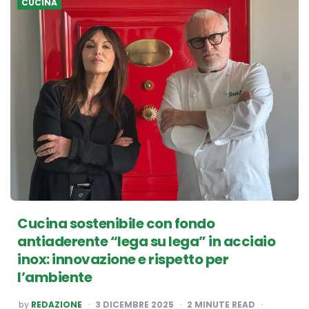
CUCINA
Cucina sostenibile con fondo
antiaderente “lega su lega” in acciaio
inox: innovazione e rispetto per
l’ambiente
POSTED
by
REDAZIONE
3 DICEMBRE 2025
2
MINUTE READ