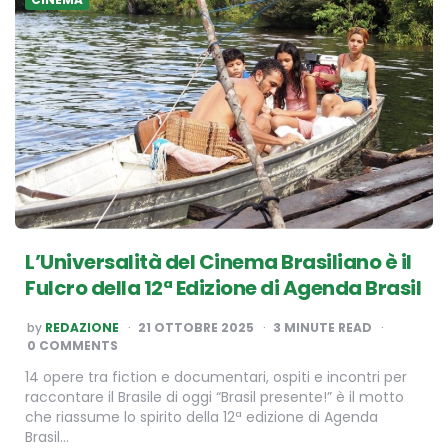
L’Universalità del Cinema Brasiliano è il
Fulcro della 12ª Edizione di Agenda Brasil
POSTED
by
REDAZIONE
21 OTTOBRE 2025
3
MINUTE READ
BY
0 COMMENTS
14 opere tra fiction e documentari, ospiti e incontri per
raccontare il Brasile di oggi “Brasil presente!” è il motto
che riassume lo spirito della 12ª edizione di Agenda
Brasil…