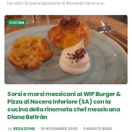
ha visto la partecipazione di Riccardo Iacona e…
CUCINA
Sorsi e morsi messicani al WIP Burger &
Pizza di Nocera Inferiore (SA) con la
cucina della rinomata chef messicana
Diana Beltrán
POSTED
by
REDAZIONE
19 NOVEMBRE 2025
3
MINUTE READ
BY