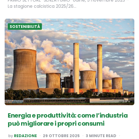
PRIMO SETTORE “SENZA FUMO” Udine, 5 novembre 2025 –
La stagione calcistica 2025/26…
SOSTENIBILITÀ
Energia e produttività: come l’industria
può migliorare i propri consumi
POSTED
by
REDAZIONE
29 OTTOBRE 2025
3
MINUTE READ
BY