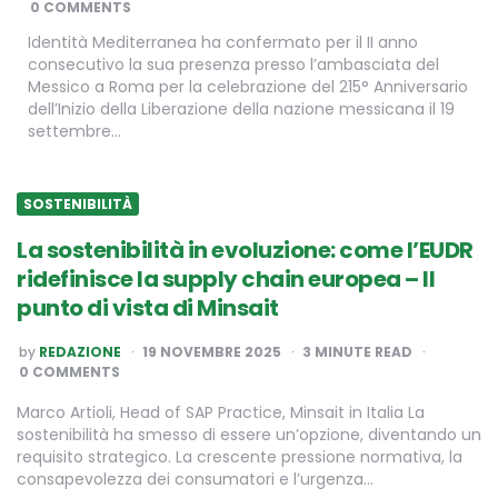
0 COMMENTS
Identità Mediterranea ha confermato per il II anno
consecutivo la sua presenza presso l’ambasciata del
Messico a Roma per la celebrazione del 215° Anniversario
dell’Inizio della Liberazione della nazione messicana il 19
settembre…
SOSTENIBILITÀ
La sostenibilità in evoluzione: come l’EUDR
ridefinisce la supply chain europea – Il
punto di vista di Minsait
POSTED
by
REDAZIONE
19 NOVEMBRE 2025
3
MINUTE READ
BY
0 COMMENTS
Marco Artioli, Head of SAP Practice, Minsait in Italia La
sostenibilità ha smesso di essere un’opzione, diventando un
requisito strategico. La crescente pressione normativa, la
consapevolezza dei consumatori e l’urgenza…