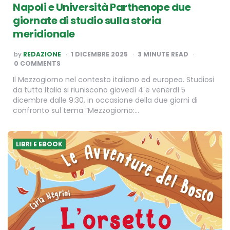
Napoli e Università Parthenope due
giornate di studio sulla storia
meridionale
POSTED
by
REDAZIONE
1 DICEMBRE 2025
3
MINUTE READ
BY
0 COMMENTS
Il Mezzogiorno nel contesto italiano ed europeo. Studiosi
da tutta Italia si riuniscono giovedì 4 e venerdì 5
dicembre dalle 9:30, in occasione della due giorni di
confronto sul tema “Mezzogiorno:…
LIBRI E EBOOK