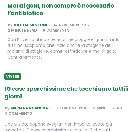
Mal di gola, non sempre è necessario
l’antibiotico
POSTED
by
MATTIA SANSONE
14 NOVEMBRE 2017
BY
2
MINUTE READ
0 COMMENTS
Con l’inverno alle porte, le prime pioggie e i primi freddi,
tutti noi sappiamo che inizia anche la stagione dei
malanni di stagione, come raffreddore e mal di gola.
Contrariamente…
VIVERE
10 cose sporchissime che tocchiamo tutti i
giorni
POSTED
by
MARIANNA SANSONE
27 GIUGNO 2016
2
MINUTE READ
BY
0 COMMENTS
Che vi siate appena svegliati non importa, avete già
toccato 2-3 cose sporchissime di quelle 10 che tutti