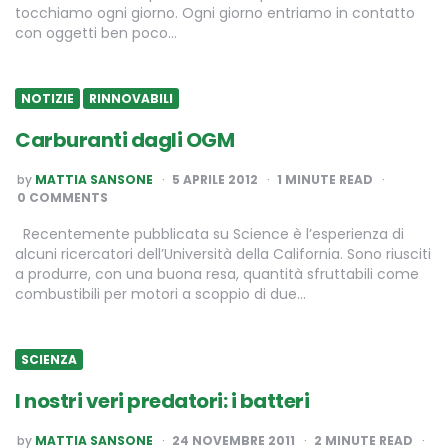
tocchiamo ogni giorno. Ogni giorno entriamo in contatto
con oggetti ben poco…
NOTIZIE
RINNOVABILI
Carburanti dagli OGM
POSTED
by
MATTIA SANSONE
5 APRILE 2012
1
MINUTE READ
BY
0 COMMENTS
Recentemente pubblicata su Science è l’esperienza di
alcuni ricercatori dell’Università della California. Sono riusciti
a produrre, con una buona resa, quantità sfruttabili come
combustibili per motori a scoppio di due…
SCIENZA
I nostri veri predatori: i batteri
POSTED
by
MATTIA SANSONE
24 NOVEMBRE 2011
2
MINUTE READ