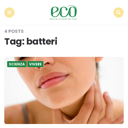
Econote
Menu
Search
4 POSTS
Tag:
batteri
SCIENZA
VIVERE