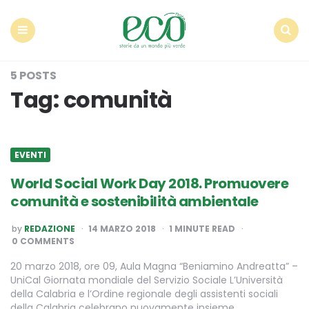
Econote
Menu
Search
5 POSTS
Tag:
comunità
EVENTI
World Social Work Day 2018. Promuovere
comunità e sostenibilità ambientale
POSTED
by
REDAZIONE
14 MARZO 2018
1
MINUTE READ
BY
0 COMMENTS
20 marzo 2018, ore 09, Aula Magna “Beniamino Andreatta” –
UniCal Giornata mondiale del Servizio Sociale L’Università
della Calabria e l’Ordine regionale degli assistenti sociali
della Calabria celebrano nuovamente insieme…