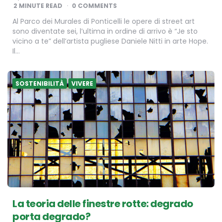
BY
2
MINUTE READ
0 COMMENTS
Al Parco dei Murales di Ponticelli le opere di street art
sono diventate sei, l’ultima in ordine di arrivo è “Je sto
vicino a te” dell’artista pugliese Daniele Nitti in arte Hope.
Il…
SOSTENIBILITÀ
VIVERE
La teoria delle finestre rotte: degrado
porta degrado?