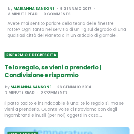
POSTED
by
MARIANNA SANSONE
9 GENNAIO 2017
BY
3
MINUTE READ
0 COMMENTS
Avete mai sentito parlare della teoria delle finestre
rotte? Ogni tanto nel servizio di un Tg sul degrado di una
qualsiasi città del Pianeta o in un articolo di giornale…
RISPARMIO E DECRESCITA
Te lo regalo, se vieni a prenderlo |
Condivisione e risparmio
POSTED
by
MARIANNA SANSONE
23 GENNAIO 2014
BY
3
MINUTE READ
0 COMMENTS
Il patto tacito e insindacabile è uno: te lo regalo sì, ma se
vieni a prenderlo. Quante volte ci ritroviamo con degli
ingombranti e inutili (per noi) oggetti in casa….