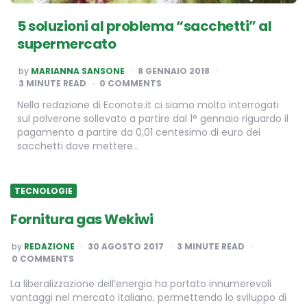
5 soluzioni al problema “sacchetti” al
supermercato
POSTED
by
MARIANNA SANSONE
8 GENNAIO 2018
BY
3
MINUTE READ
0 COMMENTS
Nella redazione di Econote.it ci siamo molto interrogati
sul polverone sollevato a partire dal 1° gennaio riguardo il
pagamento a partire da 0,01 centesimo di euro dei
sacchetti dove mettere…
TECNOLOGIE
Fornitura gas Wekiwi
POSTED
by
REDAZIONE
30 AGOSTO 2017
3
MINUTE READ
BY
0 COMMENTS
La liberalizzazione dell’energia ha portato innumerevoli
vantaggi nel mercato italiano, permettendo lo sviluppo di