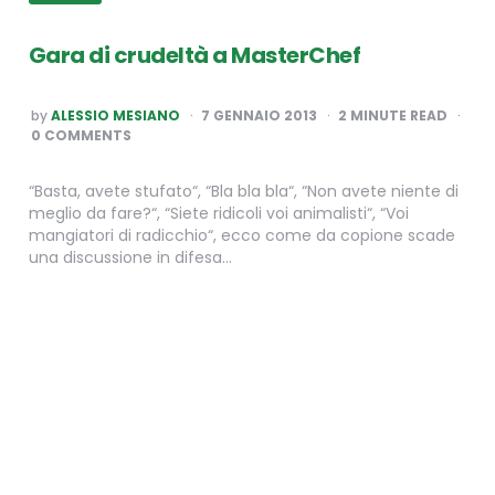
Gara di crudeltà a MasterChef
POSTED
by
ALESSIO MESIANO
7 GENNAIO 2013
2
MINUTE READ
BY
0 COMMENTS
“Basta, avete stufato“, “Bla bla bla“, “Non avete niente di
meglio da fare?“, “Siete ridicoli voi animalisti“, “Voi
mangiatori di radicchio“, ecco come da copione scade
una discussione in difesa…