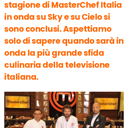
stagione di MasterChef Italia
in onda su Sky e su Cielo si
sono conclusi. Aspettiamo
solo di sapere quando sarà in
onda la più grande sfida
culinaria della televisione
italiana.