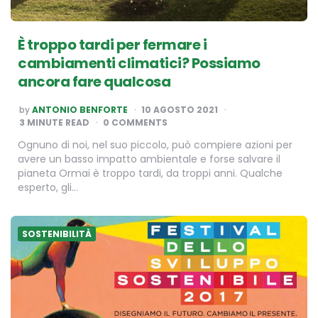
È troppo tardi per fermare i
cambiamenti climatici? Possiamo
ancora fare qualcosa
POSTED
by
ANTONIO BENFORTE
10 AGOSTO 2021
BY
3
MINUTE READ
0 COMMENTS
Ognuno di noi, nel suo piccolo, può compiere azioni per
avere un basso impatto ambientale e forse salvare il
pianeta Ormai è troppo tardi, da troppi anni. Qualche
esperto, gli…
SOSTENIBILITÀ