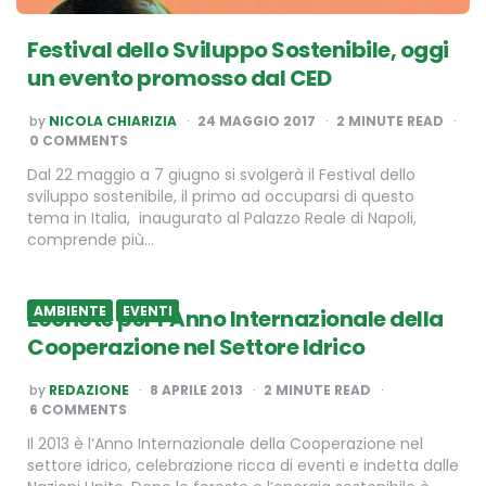
Festival dello Sviluppo Sostenibile, oggi
un evento promosso dal CED
POSTED
by
NICOLA CHIARIZIA
24 MAGGIO 2017
2
MINUTE READ
BY
0 COMMENTS
Dal 22 maggio a 7 giugno si svolgerà il Festival dello
sviluppo sostenibile, il primo ad occuparsi di questo
tema in Italia, inaugurato al Palazzo Reale di Napoli,
comprende più…
AMBIENTE
EVENTI
Econote per l’Anno Internazionale della
Cooperazione nel Settore Idrico
POSTED
by
REDAZIONE
8 APRILE 2013
2
MINUTE READ
BY
6 COMMENTS
Il 2013 è l’Anno Internazionale della Cooperazione nel
settore idrico, celebrazione ricca di eventi e indetta dalle