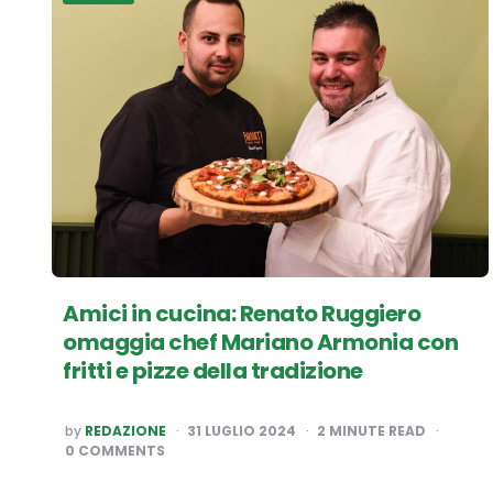
Amici in cucina: Renato Ruggiero
omaggia chef Mariano Armonia con
fritti e pizze della tradizione
POSTED
by
REDAZIONE
31 LUGLIO 2024
2
MINUTE READ
BY
0 COMMENTS