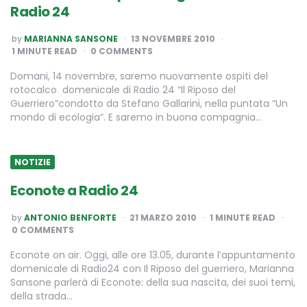
Radio 24
POSTED
by
MARIANNA SANSONE
13 NOVEMBRE 2010
BY
1
MINUTE READ
0 COMMENTS
Domani, 14 novembre, saremo nuovamente ospiti del
rotocalco domenicale di Radio 24 “Il Riposo del
Guerriero”condotto da Stefano Gallarini, nella puntata “Un
mondo di ecologia“. E saremo in buona compagnia…
NOTIZIE
Econote a Radio 24
POSTED
by
ANTONIO BENFORTE
21 MARZO 2010
1
MINUTE READ
BY
0 COMMENTS
Econote on air. Oggi, alle ore 13.05, durante l’appuntamento
domenicale di Radio24 con Il Riposo del guerriero, Marianna
Sansone parlerà di Econote: della sua nascita, dei suoi temi,
della strada…