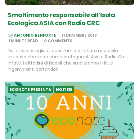
Smaltimento responsabile all’Isola
Ecologica ASIA con Radio CRC
POSTED
by
ANTONIO BENFORTE
11 DICEMBRE 2019
BY
1
MINUTE READ
0 COMMENTS
Dal mese di luglio di quest’anno è iniziata una bella
iniziativa che vede come protagonisti Asia e Radio Crc.
Infatti, i cittadini di Napoli che smaltiranno i rifiuti
ingombranti portandoli…
ECONOTE PRESENTA
NOTIZIE