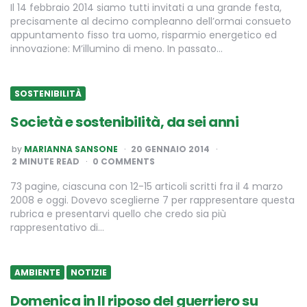
Il 14 febbraio 2014 siamo tutti invitati a una grande festa,
precisamente al decimo compleanno dell’ormai consueto
appuntamento fisso tra uomo, risparmio energetico ed
innovazione: M’illumino di meno. In passato…
SOSTENIBILITÀ
Società e sostenibilità, da sei anni
POSTED
by
MARIANNA SANSONE
20 GENNAIO 2014
BY
2
MINUTE READ
0 COMMENTS
73 pagine, ciascuna con 12-15 articoli scritti fra il 4 marzo
2008 e oggi. Dovevo sceglierne 7 per rappresentare questa
rubrica e presentarvi quello che credo sia più
rappresentativo di…
AMBIENTE
NOTIZIE
Domenica in Il riposo del guerriero su