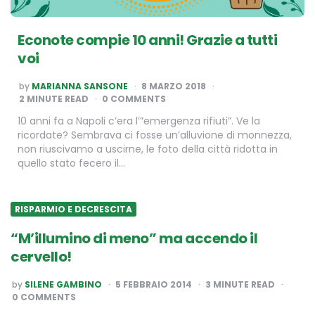
Econote compie 10 anni! Grazie a tutti
voi
POSTED
by
MARIANNA SANSONE
8 MARZO 2018
BY
2
MINUTE READ
0 COMMENTS
10 anni fa a Napoli c’era l’”emergenza rifiuti”. Ve la
ricordate? Sembrava ci fosse un’alluvione di monnezza,
non riuscivamo a uscirne, le foto della città ridotta in
quello stato fecero il…
RISPARMIO E DECRESCITA
“M’illumino di meno” ma accendo il
cervello!
POSTED
by
SILENE GAMBINO
5 FEBBRAIO 2014
3
MINUTE READ
BY
0 COMMENTS