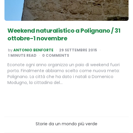
Weekend naturalistico a Polignano / 31
ottobre-1 novembre
POSTED
by
ANTONIO BENFORTE
29 SETTEMBRE 2015
BY
1
MINUTE READ
0 COMMENTS
Econote ogni anno organizza un paio di weekend fuori
porta. Finalmente abbiamo scelto come nuova meta:
Polignano. La città che ha dato i natali a Domenico
Modugno, la cittadina del…
Storie da un mondo più verde