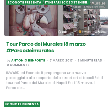
ECONOTE PRESENTA
ITINERARI ECOSOSTENIBILI
Tour Parco dei Murales 18 marzo
#Parcodeimurales
POSTED
by
ANTONIO BENFORTE
7 MARZO 2017
2
MINUTE READ
BY
0 COMMENTS
INWARD ed Econote.it propongono una nuova
passeggiata alla scoperta della street art di Napoli Est: il
tour nel Parco dei Murales di Napoli Est il 18 marzo. Il
Parco dei…
ECONOTE PRESENTA