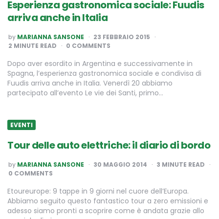
Esperienza gastronomica sociale: Fuudis
arriva anche in Italia
POSTED
by
MARIANNA SANSONE
23 FEBBRAIO 2015
BY
2
MINUTE READ
0 COMMENTS
Dopo aver esordito in Argentina e successivamente in
Spagna, l’esperienza gastronomica sociale e condivisa di
Fuudis arriva anche in Italia. Venerdì 20 abbiamo
partecipato all’evento Le vie dei Santi, primo…
EVENTI
Tour delle auto elettriche: il diario di bordo
POSTED
by
MARIANNA SANSONE
30 MAGGIO 2014
3
MINUTE READ
BY
0 COMMENTS
Etoureurope: 9 tappe in 9 giorni nel cuore dell’Europa.
Abbiamo seguito questo fantastico tour a zero emissioni e
adesso siamo pronti a scoprire come è andata grazie allo