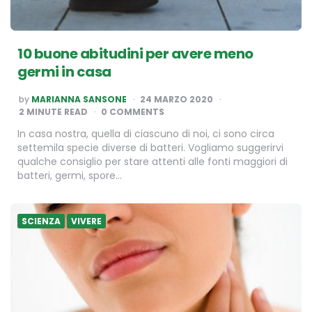
10 buone abitudini per avere meno
germi in casa
POSTED
by
MARIANNA SANSONE
24 MARZO 2020
BY
2
MINUTE READ
0 COMMENTS
In casa nostra, quella di ciascuno di noi, ci sono circa
settemila specie diverse di batteri. Vogliamo suggerirvi
qualche consiglio per stare attenti alle fonti maggiori di
batteri, germi, spore…
SCIENZA
VIVERE