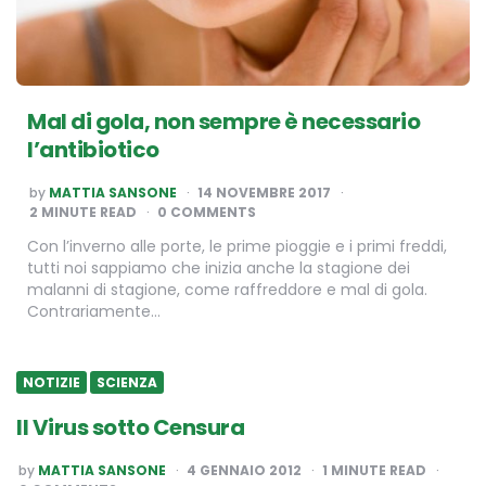
Mal di gola, non sempre è necessario
l’antibiotico
POSTED
by
MATTIA SANSONE
14 NOVEMBRE 2017
BY
2
MINUTE READ
0 COMMENTS
Con l’inverno alle porte, le prime pioggie e i primi freddi,
tutti noi sappiamo che inizia anche la stagione dei
malanni di stagione, come raffreddore e mal di gola.
Contrariamente…
NOTIZIE
SCIENZA
Il Virus sotto Censura
POSTED
by
MATTIA SANSONE
4 GENNAIO 2012
1
MINUTE READ
BY