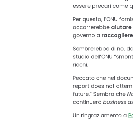
essere precari come que
Per questo, l’ONU forni
occorrerebbe
aiutare 
governo a
raccogliere
Sembrerebbe di no, da
studio dell’ONU “smonte
ricchi.
Peccato che nel docume
report does not attemp
future.” Sembra che
N
continuerà
business a
Un ringraziamento a
P