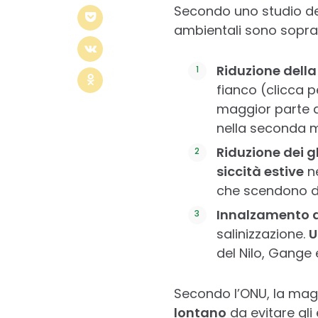
Secondo uno studio dell
ambientali sono soprat
Riduzione della
fianco (clicca 
maggior parte dei
nella seconda m
Riduzione dei g
siccità estive
ne
che scendono d
Innalzamento d
salinizzazione.
U
del Nilo, Gange
Secondo l’ONU, la magg
lontano
da evitare gli 