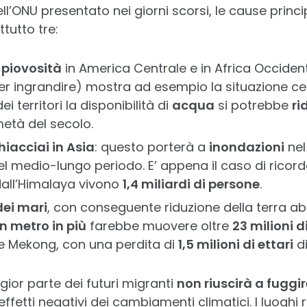
’ONU presentato nei giorni scorsi, le cause princip
tutto tre:
 piovosità
in America Centrale e in Africa Occident
per ingrandire) mostra ad esempio la situazione c
 territori la disponibilità di
acqua
si potrebbe
ri
età del secolo.
hiacciai in Asia
: questo porterà a
inondazioni
nel
l medio-lungo periodo. E’ appena il caso di ricord
all’Himalaya vivono
1,4 miliardi di persone
.
ei mari
, con conseguente riduzione della terra abi
n metro in più
farebbe muovere oltre
23 milioni d
 e Mekong, con una perdita di
1,5 milioni di ettari
di
ior parte dei futuri migranti
non riuscirà a fugg
effetti negativi dei cambiamenti climatici. I luoghi