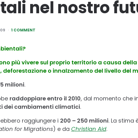
ali nel nostro fu
009
1 COMMENT
mbientali?
no più vivere sul proprio territorio a causa della 
i, deforestazione o innalzamento del livello del m
5 milioni
.
bbe
raddoppiare entro il 2010
, dal momento che in
tti dei cambiamenti climatici
.
trebbero raggiungere i
200 – 250 milioni
. La stima è
ation for Migrations
) e da
Christian Aid
.