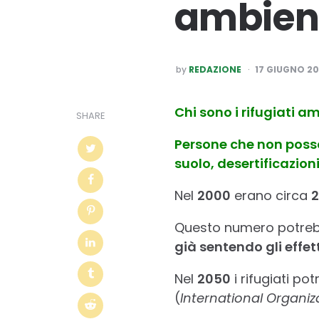
ambient
POSTED
by
REDAZIONE
17 GIUGNO 2
BY
Chi sono i
rifugiati a
SHARE
Persone che
non posso
suolo, desertificazion
Nel
2000
erano circa
2
Questo numero potre
già sentendo gli effe
Nel
2050
i rifugiati po
(
International Organiz