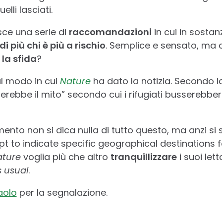
lli lasciati.
sce una serie di
raccomandazioni
in cui in sostan
di più chi è più a rischio
. Semplice e sensato, ma 
 la sfida
?
l modo in cui
Nature
ha dato la notizia. Secondo la 
rebbe il mito” secondo cui i rifugiati busserebber
nto non si dica nulla di tutto questo, ma anzi si 
t to indicate specific geographical destinations f
ature
voglia più che altro
tranquillizzare
i suoi lett
s usual
.
aolo
per la segnalazione.