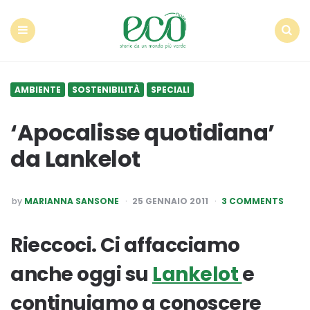
Econote
Menu
Search
AMBIENTE
SOSTENIBILITÀ
SPECIALI
‘Apocalisse quotidiana’
da Lankelot
POSTED
by
MARIANNA SANSONE
25 GENNAIO 2011
3 COMMENTS
BY
Rieccoci. Ci affacciamo
anche oggi su
Lankelot
e
continuiamo a conoscere