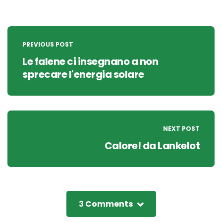
Post
navigation
PREVIOUS POST
Le falene ci insegnano a non
sprecare l'energia solare
NEXT POST
Calore! da Lankelot
3 Comments