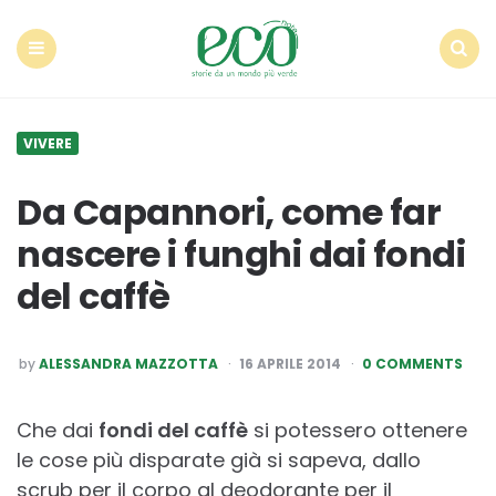
Econote
Menu
Search
VIVERE
Da Capannori, come far
nascere i funghi dai fondi
del caffè
POSTED
by
ALESSANDRA MAZZOTTA
16 APRILE 2014
0 COMMENTS
BY
Che dai
fondi del caffè
si potessero ottenere
le cose più disparate già si sapeva, dallo
scrub per il corpo al deodorante per il