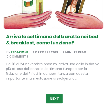
Arriva la settimana del baratto nei bed
& breakfast, come funziona?
POSTED
by
REDAZIONE
1 OTTOBRE 2013
2
MINUTE READ
BY
0 COMMENTS
Dal 18 al 24 novembre prossimi arriva una delle iniziative
più attese dell’anno: la Settimana Europea per la
Riduzione dei Rifiuti. In concomitanza con questa
importante manifestazione si svolgerà la…
Paginazione
degli
NEXT
articoli