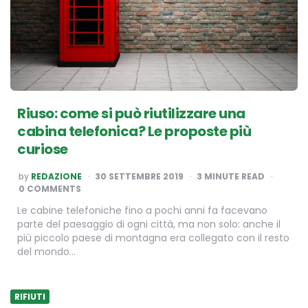
Riuso: come si può riutilizzare una
cabina telefonica? Le proposte più
curiose
POSTED
by
REDAZIONE
30 SETTEMBRE 2019
3
MINUTE READ
BY
0 COMMENTS
Le cabine telefoniche fino a pochi anni fa facevano
parte del paesaggio di ogni città, ma non solo: anche il
più piccolo paese di montagna era collegato con il resto
del mondo…
RIFIUTI