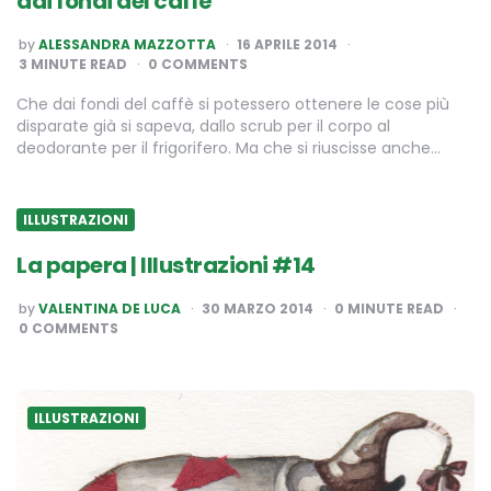
dai fondi del caffè
POSTED
by
ALESSANDRA MAZZOTTA
16 APRILE 2014
BY
3
MINUTE READ
0 COMMENTS
Che dai fondi del caffè si potessero ottenere le cose più
disparate già si sapeva, dallo scrub per il corpo al
deodorante per il frigorifero. Ma che si riuscisse anche…
ILLUSTRAZIONI
La papera | Illustrazioni #14
POSTED
by
VALENTINA DE LUCA
30 MARZO 2014
0
MINUTE READ
BY
0 COMMENTS
ILLUSTRAZIONI