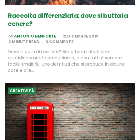
Raccolta differenziata: dove si butta la
cenere?
POSTED
by
ANTONIO BENFORTE
12 DICEMBRE 2019
BY
2
MINUTE READ
0 COMMENTS
Dove si butta la cenere? Sono tanti i rifiuti che
quotidianamente produciamo, e non tutti è sempre
facile smaltirli. Uno dei rifiuti che si produce in alcune
case e alle…
CREATIVITÀ