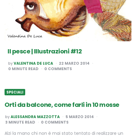
Il pesce | Illustrazioni #12
POSTED
by
VALENTINA DE LUCA
22 MARZO 2014
BY
0
MINUTE READ
0 COMMENTS
SPECIALI
Orti da balcone, come farli in 10 mosse
POSTED
by
ALESSANDRA MAZZOTTA
5 MARZO 2014
BY
3
MINUTE READ
0 COMMENTS
Alzi la mano chi non è mai stato tentato di realizzare un