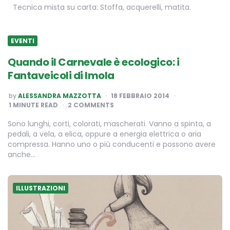
Tecnica mista su carta: Stoffa, acquerelli, matita.
EVENTI
Quando il Carnevale è ecologico: i
Fantaveicoli di Imola
POSTED
by
ALESSANDRA MAZZOTTA
18 FEBBRAIO 2014
BY
1
MINUTE READ
2 COMMENTS
Sono lunghi, corti, colorati, mascherati. Vanno a spinta, a
pedali, a vela, a elica, oppure a energia elettrica o aria
compressa. Hanno uno o più conducenti e possono avere
anche…
ILLUSTRAZIONI