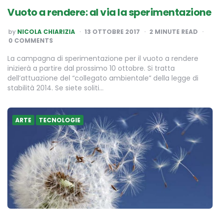
Vuoto a rendere: al via la sperimentazione
POSTED
by
NICOLA CHIARIZIA
13 OTTOBRE 2017
2
MINUTE READ
BY
0 COMMENTS
La campagna di sperimentazione per il vuoto a rendere
inizierà a partire dal prossimo 10 ottobre. Si tratta
dell’attuazione del “collegato ambientale” della legge di
stabilità 2014. Se siete soliti…
ARTE
TECNOLOGIE