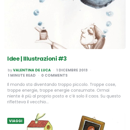
Idee | Illustrazioni #3
POSTED
by
VALENTINA DE LUCA
1 DICEMBRE 2013
BY
1
MINUTE READ
0 COMMENTS
Il mondo sta diventando troppo piccolo. Troppe cose,
troppe energie, troppe energie consumate. Ormai
niente è più al proprio posto e c’è solo il caos. Su questo
rifletteva il vecchio…
VIAGGI