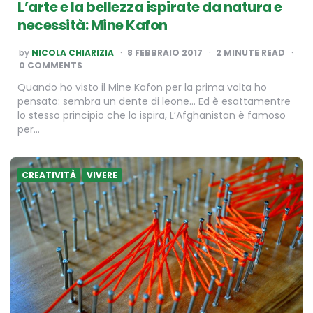
L’arte e la bellezza ispirate da natura e
necessità: Mine Kafon
POSTED
by
NICOLA CHIARIZIA
8 FEBBRAIO 2017
2
MINUTE READ
BY
0 COMMENTS
Quando ho visto il Mine Kafon per la prima volta ho
pensato: sembra un dente di leone… Ed è esattamentre
lo stesso principio che lo ispira, L’Afghanistan è famoso
per…
CREATIVITÀ
VIVERE