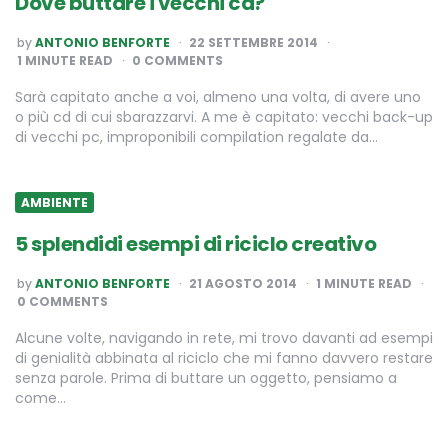
Dove buttare i vecchi cd?
POSTED
by
ANTONIO BENFORTE
22 SETTEMBRE 2014
BY
1
MINUTE READ
0 COMMENTS
Sarà capitato anche a voi, almeno una volta, di avere uno
o più cd di cui sbarazzarvi. A me è capitato: vecchi back-up
di vecchi pc, improponibili compilation regalate da…
AMBIENTE
5 splendidi esempi di riciclo creativo
POSTED
by
ANTONIO BENFORTE
21 AGOSTO 2014
1
MINUTE READ
BY
0 COMMENTS
Alcune volte, navigando in rete, mi trovo davanti ad esempi
di genialità abbinata al riciclo che mi fanno davvero restare
senza parole. Prima di buttare un oggetto, pensiamo a
come…