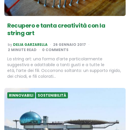
Recupero e tanta creatività con la
string art
POSTED
by
DELIA GARZARELLA
26 GENNAIO 2017
BY
2
MINUTE READ
0 COMMENTS
La string art: una forma d’arte particolarmente
suggestiva e adattabile a tanti gusti e a tutte le
età, l’arte dei fili. Occorrono soltanto: un supporto rigido,
dei chiodi, e fili colorati…
RINNOVABILI
SOSTENIBILITÀ