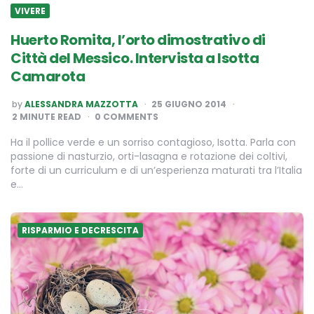
VIVERE
Huerto Romita, l’orto dimostrativo di
Città del Messico. Intervista a Isotta
Camarota
POSTED
by
ALESSANDRA MAZZOTTA
25 GIUGNO 2014
BY
2
MINUTE READ
0 COMMENTS
Ha il pollice verde e un sorriso contagioso, Isotta. Parla con
passione di nasturzio, orti-lasagna e rotazione dei coltivi,
forte di un curriculum e di un’esperienza maturati tra l’Italia
e…
RISPARMIO E DECRESCITA