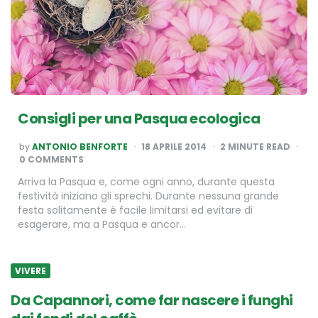
Consigli per una Pasqua ecologica
POSTED
by
ANTONIO BENFORTE
18 APRILE 2014
2
MINUTE READ
BY
0 COMMENTS
Arriva la Pasqua e, come ogni anno, durante questa
festività iniziano gli sprechi. Durante nessuna grande
festa solitamente è facile limitarsi ed evitare di
esagerare, ma a Pasqua e ancor…
VIVERE
Da Capannori, come far nascere i funghi