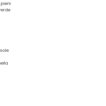
 pieni
verde
 sole
nella