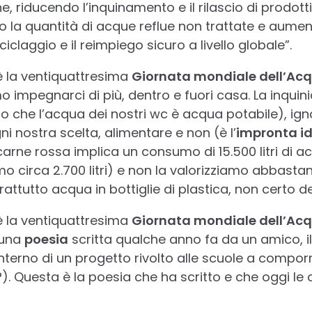
e, riducendo l’inquinamento e il rilascio di prodotti
o la quantità di acque reflue non trattate e aume
iclaggio e il reimpiego sicuro a livello globale”.
è la ventiquattresima
Giornata mondiale dell’Ac
 impegnarci di più, dentro e fuori casa. La inqui
 che l’acqua dei nostri wc è acqua potabile), ig
i nostra scelta, alimentare e non (è l’
impronta id
 carne rossa implica un consumo di 15.500 litri di 
o circa 2.700 litri) e non la valorizziamo abbasta
rattutto acqua in bottiglie di plastica, non certo de
è la ventiquattresima
Giornata mondiale dell’Ac
 una
poesia
scritta qualche anno fa da un amico, i
l’interno di un progetto rivolto alle scuole a compo
). Questa è la poesia che ha scritto e che oggi le