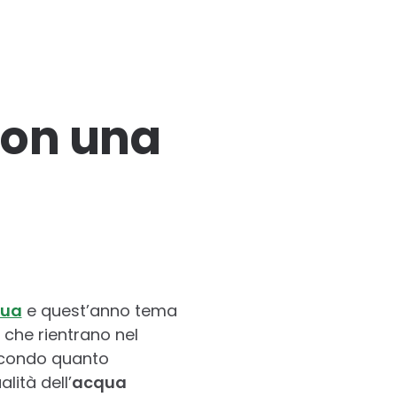
con una
qua
e quest’anno tema
è che rientrano nel
 secondo quanto
lità dell’
acqua