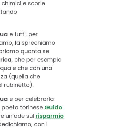
 chimici e scorie
ntando
qua
e tutti, per
niamo, la sprechiamo
noriamo quanta se
rica
, che per esempio
acqua e che con una
nza (quella che
l rubinetto).
qua
e per celebrarla
l poeta torinese
Guido
rre un’ode sul
risparmio
 dedichiamo, con i