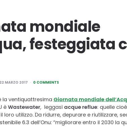
nata mondiale
qua, festeggiata 
22 MARZO 2017
0 COMMENTS
è la ventiquattresima
Giornata mondiale dell’Ac
NU è
Wastewater
, leggasi
acque reflue
: quelle cio
l loro utilizzo. Da ridurre, depurare e riutilizzare,
tenibile 6.3 dell’Onu: “migliorare entro il 2030 la qua