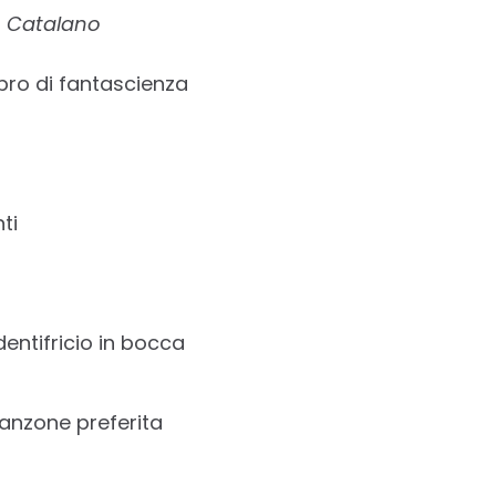
 Catalano
ibro di fantascienza
ti
 dentifricio in bocca
i
anzone preferita