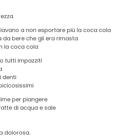
rezza
iziavano a non esportare più la coca cola
a da bere che gli era rimasta
n la coca cola
 tutti impazziti
a
i denti
picicosissimi
rime per piangere
fatte di acqua e sale
a dolorosa.