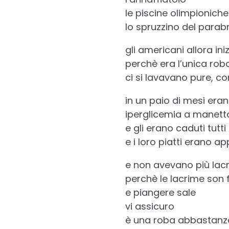
le piscine olimpioniche
lo spruzzino del parab
gli americani allora in
perchè era l’unica rob
ci si lavavano pure, co
in un paio di mesi erano
iperglicemia a manett
e gli erano caduti tutti 
e i loro piatti erano ap
e non avevano più lac
perchè le lacrime son 
e piangere sale
vi assicuro
è una roba abbastanz