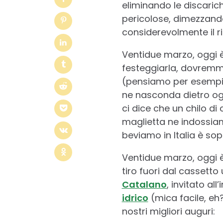
eliminando le discarich
pericolose, dimezzand
considerevolmente il ric
Ventidue marzo, oggi 
festeggiarla, dovremmo
(pensiamo per esempio
ne nasconda dietro ogn
ci dice che un chilo di
maglietta ne indossiam
beviamo in Italia è sop
Ventidue marzo, oggi 
tiro fuori dal cassetto
Catalano
, invitato al
idrico
(mica facile, eh?
nostri migliori auguri: