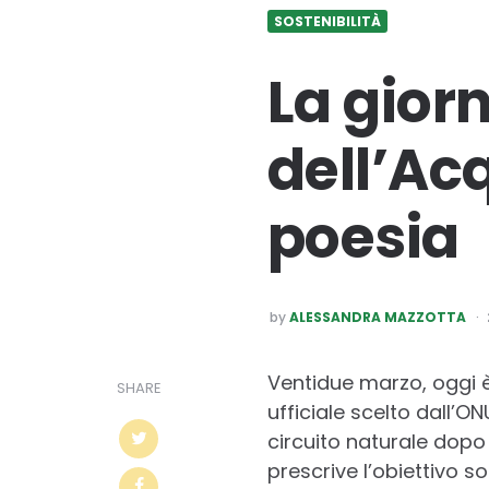
SOSTENIBILITÀ
La gior
dell’Ac
poesia
POSTED
by
ALESSANDRA MAZZOTTA
BY
Ventidue marzo, oggi 
SHARE
ufficiale scelto dall’O
circuito naturale dopo i
prescrive l’obiettivo sos