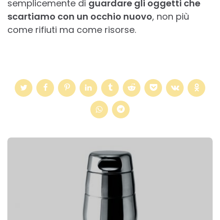
semplicemente di
guardare gli oggetti che
scartiamo con un occhio nuovo
, non più
come rifiuti ma come risorse.
Post
navigation