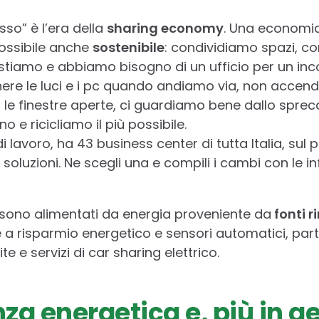
sso” è l’era della
sharing economy
. Una economia
possibile anche
sostenibile
: condividiamo spazi, c
ostiamo e abbiamo bisogno di un ufficio per un inc
ere le luci e i pc quando andiamo via, non accend
n le finestre aperte, ci guardiamo bene dallo sprec
e ricicliamo il più possibile.
di lavoro, ha 43 business center di tutta Italia, sul p
oluzioni. Ne scegli una e compili i cambi con le info
r sono alimentati da energia proveniente da
fonti r
e a risparmio energetico e sensori automatici, part
te e servizi di car sharing elettrico.
nza energetica e, più in g