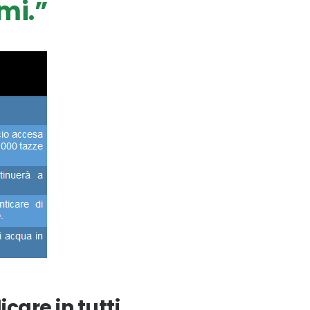
umi.”
care in tutti