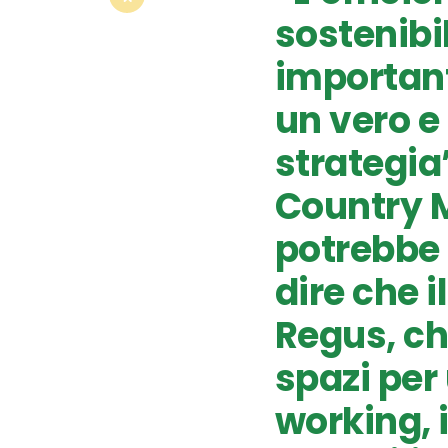
sostenibi
important
un vero e 
strategi
Country M
potrebbe
dire che i
Regus, ch
spazi per 
working, 