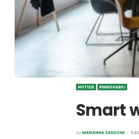
NOTIZIE
RINNOVABILI
Smart w
POSTED
by
MARIANNA SANSONE
3 A
BY