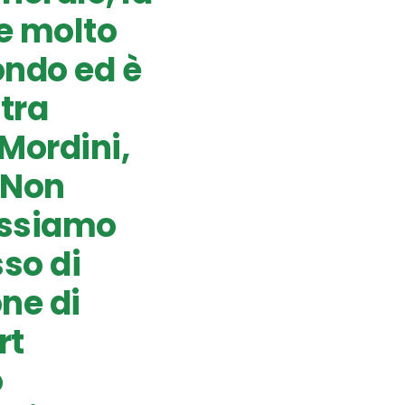
re molto
ondo ed è
stra
Mordini,
“Non
ossiamo
sso di
ne di
rt
o