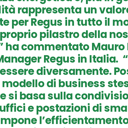
lità rappresenta un valo
e per Regus in tutto il m
proprio pilastro della no
a” ha commentato Mauro 
anager Regus in Italia. 
 essere diversamente. P
l modello di business ste
e si basa sulla condivisio
uffici e postazioni di sma
impone l’efficientament