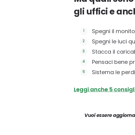
gli uffici e an
Spegni il monito
Spegni le luci 
Stacca il carica
Pensaci bene p
Sistema le perdit
Leggi anche 5 consigli
Vuoi essere aggiornat