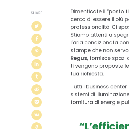
Dimenticate il “posto fi
SHARE
cerca di essere il più 
professionalità. Ci sp
Stiamo attenti a spegn
l’aria condizionata co
stampe che non servono 
Regus
, fornisce spazi 
ti vengono proposte le s
tua richiesta.
Tutti i business cente
sistemi di illuminazion
fornitura di energie puli
“L’efficie