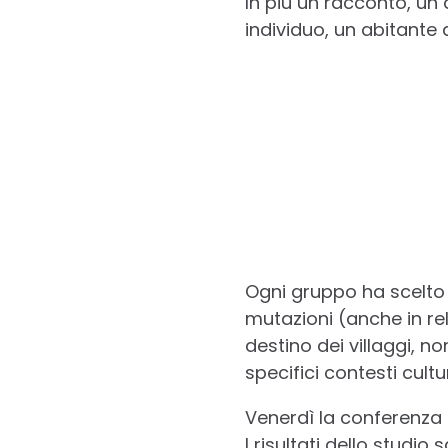
In più un racconto, un 
individuo, un abitante 
Ogni gruppo ha scelto 
mutazioni (anche in re
destino dei villaggi, n
specifici contesti cultu
Venerdì la conferenza 
I risultati dello studio