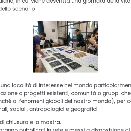
diario, in cui viene descritta una giornata della vit
dello
scenario
una località di interesse nel mondo particolarmen
lazione a progetti esistenti, comunità o gruppi ch
onché ai fenomeni globali del nostro mondo), per co
rali, sociali, antropologici e geografici
di chiusura e la mostra.
 saranno pubblicati in rete e messi a disposizione di