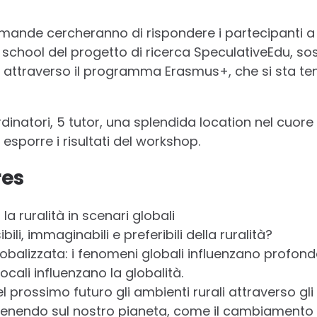
mande cercheranno di rispondere i partecipanti a 
 school del progetto di ricerca SpeculativeEdu, so
attraverso il programma Erasmus+, che si sta te
rdinatori, 5 tutor, una splendida location nel cuo
 esporre i risultati del workshop.
res
la ruralità in scenari globali
bili, immaginabili e preferibili della ruralità?
obalizzata: i fenomeni globali influenzano profonda
cali influenzano la globalità.
rossimo futuro gli ambienti rurali attraverso gli
enendo sul nostro pianeta, come il cambiamento c