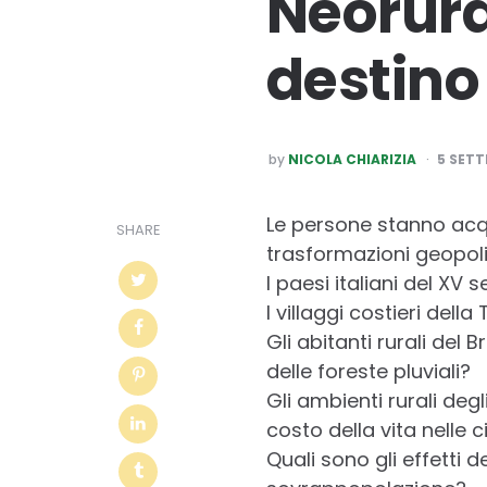
Neorural
destino
POSTED
by
NICOLA CHIARIZIA
5 SETT
BY
Le persone stanno acqu
SHARE
trasformazioni geopol
I paesi italiani del XV
I villaggi costieri del
Gli abitanti rurali de
delle foreste pluviali?
Gli ambienti rurali deg
costo della vita nelle c
Quali sono gli effetti d