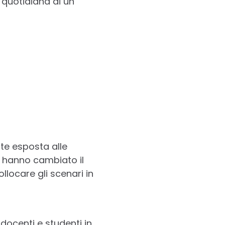
a quotidiana di un
te esposta alle
e hanno cambiato il
llocare gli scenari in
 docenti e studenti in