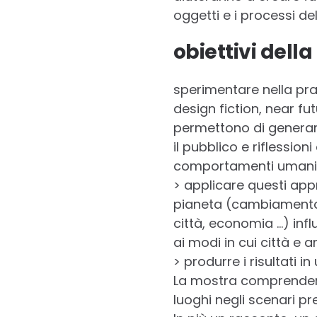
oggetti e i processi del
obiettivi della
sperimentare nella prat
design fiction, near fu
permettono di generare 
il pubblico e riflession
comportamenti umani
> applicare questi app
pianeta (cambiamento c
città, economia …) influ
ai modi in cui città e 
> produrre i risultati i
La mostra comprenderà 
luoghi negli scenari pre