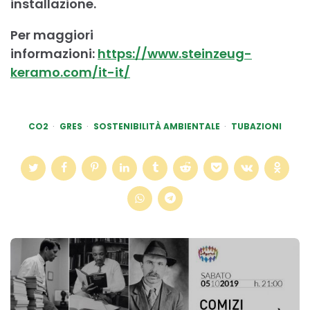
installazione.
Per maggiori
informazioni:
https://www.steinzeug-
keramo.com/it-it/
CO2
GRES
SOSTENIBILITÀ AMBIENTALE
TUBAZIONI
Post
navigation